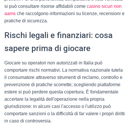
si può consultare risorse affidabili come
casino sicuri non
aams
che raccolgono informazioni su licenze, recensioni e
pratiche di sicurezza.
Rischi legali e finanziari: cosa
sapere prima di giocare
Giocare su operatori non autorizzati in Italia può
comportare rischi normativi. La normativa nazionale tutela
il consumatore attraverso strumenti di reclamo, controllo e
prevenzione di pratiche scorrette; scegliendo piattaforme
estere si può perdere questa copertura. È fondamentale
accertare la legalità dell'operazione nella propria
giurisdizione: in alcuni casi l'accesso o l'utilizzo può
comportare sanzioni o la difficoltà di far valere i propri diritti
in caso di controversia.