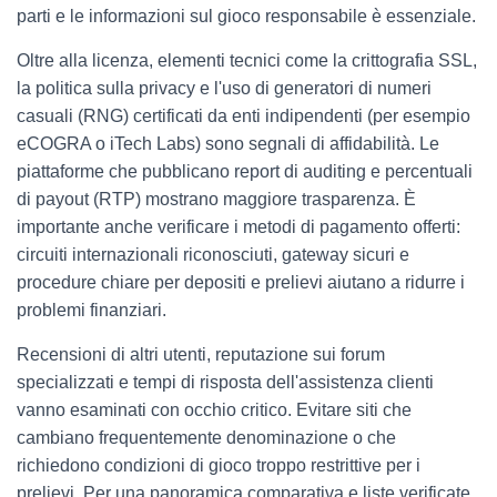
parti e le informazioni sul gioco responsabile è essenziale.
Oltre alla licenza, elementi tecnici come la crittografia SSL,
la politica sulla privacy e l'uso di generatori di numeri
casuali (RNG) certificati da enti indipendenti (per esempio
eCOGRA o iTech Labs) sono segnali di affidabilità. Le
piattaforme che pubblicano report di auditing e percentuali
di payout (RTP) mostrano maggiore trasparenza. È
importante anche verificare i metodi di pagamento offerti:
circuiti internazionali riconosciuti, gateway sicuri e
procedure chiare per depositi e prelievi aiutano a ridurre i
problemi finanziari.
Recensioni di altri utenti, reputazione sui forum
specializzati e tempi di risposta dell'assistenza clienti
vanno esaminati con occhio critico. Evitare siti che
cambiano frequentemente denominazione o che
richiedono condizioni di gioco troppo restrittive per i
prelievi. Per una panoramica comparativa e liste verificate