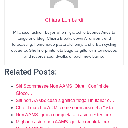
Chiara Lombardi
Milanese fashion-buyer who migrated to Buenos Aires to
tango and blog. Chiara breaks down AI-driven trend
forecasting, homemade pasta alchemy, and urban cycling
etiquette. She lino-prints tote bags as gifts for interviewees
and records soundwalks of each new barrio.
Related Posts:
Siti Scommesse Non AAMS: Oltre i Confini del
Gioco…
Siti non AAMS: cosa significa “legali in Italia” e…
Oltre il marchio ADM: come orientarsi nella “lista…
Non AAMS: guida completa ai casino esteri per…
Migliori casino non AAMS: guida completa per…