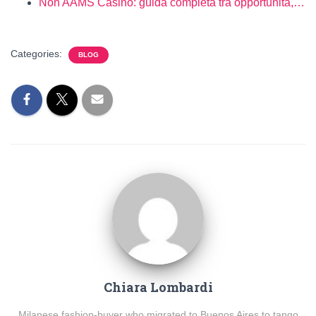
Non AAMS Casino: guida completa tra opportunità,…
Categories:
BLOG
Chiara Lombardi
Milanese fashion-buyer who migrated to Buenos Aires to tango