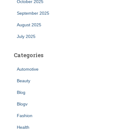
October 2025
September 2025
August 2025
July 2025
Categories
Automotive
Beauty
Blog
Blogv
Fashion
Health