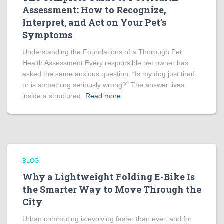
Assessment: How to Recognize,
Interpret, and Act on Your Pet’s
Symptoms
Understanding the Foundations of a Thorough Pet
Health Assessment Every responsible pet owner has
asked the same anxious question: “Is my dog just tired
or is something seriously wrong?” The answer lives
inside a structured,
Read more
BLOG
Why a Lightweight Folding E-Bike Is
the Smarter Way to Move Through the
City
Urban commuting is evolving faster than ever, and for