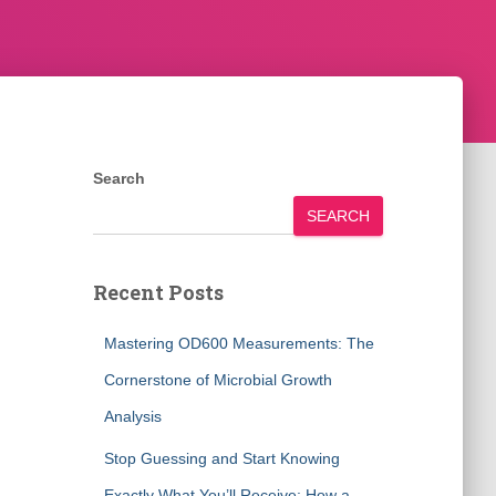
Search
SEARCH
Recent Posts
Mastering OD600 Measurements: The
Cornerstone of Microbial Growth
Analysis
Stop Guessing and Start Knowing
Exactly What You’ll Receive: How a