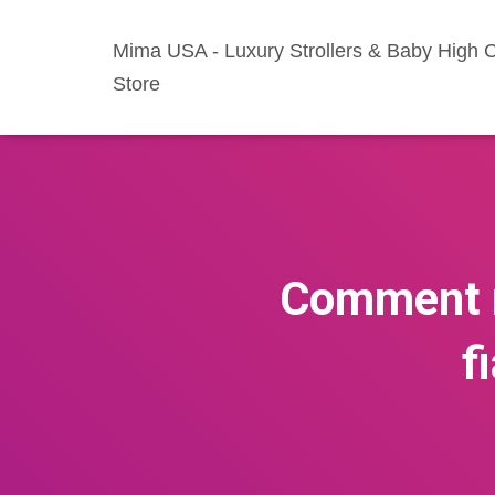
Mima USA - Luxury Strollers & Baby High C
Store
Comment r
f