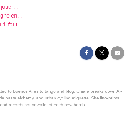
r jouer…
 ligne en…
u’il faut…
ted to Buenos Aires to tango and blog. Chiara breaks down AI-
e pasta alchemy, and urban cycling etiquette. She lino-prints
es and records soundwalks of each new barrio.