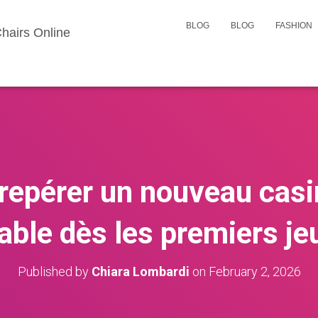
BLOG
BLOG
FASHION
hairs Online
epérer un nouveau casin
iable dès les premiers je
Published by
Chiara Lombardi
on
February 2, 2026