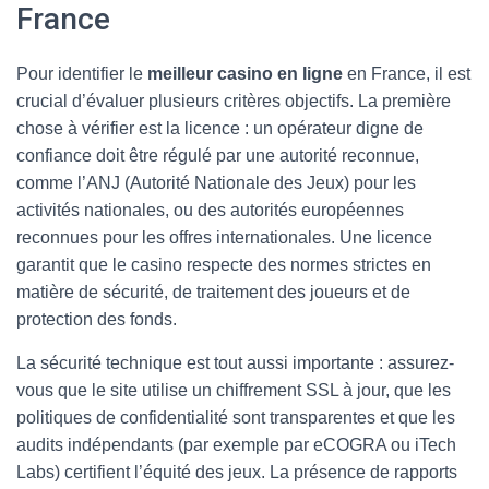
France
Pour identifier le
meilleur casino en ligne
en France, il est
crucial d’évaluer plusieurs critères objectifs. La première
chose à vérifier est la licence : un opérateur digne de
confiance doit être régulé par une autorité reconnue,
comme l’ANJ (Autorité Nationale des Jeux) pour les
activités nationales, ou des autorités européennes
reconnues pour les offres internationales. Une licence
garantit que le casino respecte des normes strictes en
matière de sécurité, de traitement des joueurs et de
protection des fonds.
La sécurité technique est tout aussi importante : assurez-
vous que le site utilise un chiffrement SSL à jour, que les
politiques de confidentialité sont transparentes et que les
audits indépendants (par exemple par eCOGRA ou iTech
Labs) certifient l’équité des jeux. La présence de rapports