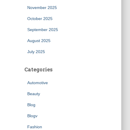
November 2025
October 2025
September 2025
August 2025
July 2025
Categories
Automotive
Beauty
Blog
Blogv
Fashion