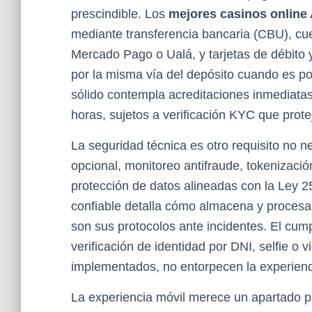
prescindible. Los
mejores casinos online
mediante transferencia bancaria (CBU), cu
Mercado Pago o Ualá, y tarjetas de débito y 
por la misma vía del depósito cuando es pos
sólido contempla acreditaciones inmediatas
horas, sujetos a verificación KYC que prote
La seguridad técnica es otro requisito no 
opcional, monitoreo antifraude, tokenizació
protección de datos alineadas con la Ley 2
confiable detalla cómo almacena y procesa 
son sus protocolos ante incidentes. El cum
verificación de identidad por DNI, selfie o
implementados, no entorpecen la experienc
La experiencia móvil merece un apartado pr