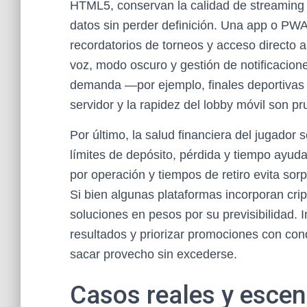
HTML5, conservan la calidad de streaming 
datos sin perder definición. Una app o PWA 
recordatorios de torneos y acceso directo
voz, modo oscuro y gestión de notificacion
demanda —por ejemplo, finales deportivas o
servidor y la rapidez del lobby móvil son pr
Por último, la salud financiera del jugador
límites de depósito, pérdida y tiempo ayud
por operación y tiempos de retiro evita sorp
Si bien algunas plataformas incorporan cri
soluciones en pesos por su previsibilidad. 
resultados y priorizar promociones con con
sacar provecho sin excederse.
Casos reales y escen