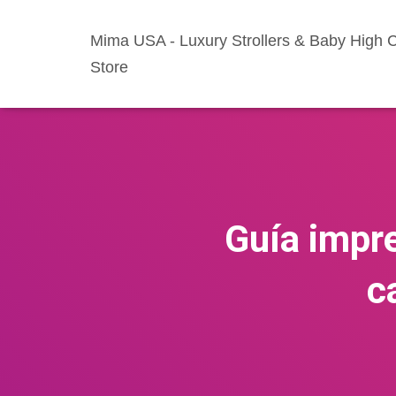
Mima USA - Luxury Strollers & Baby High C
Store
Guía impre
c