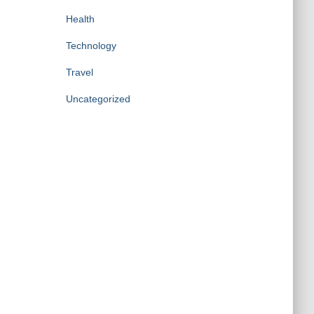
Health
Technology
Travel
Uncategorized