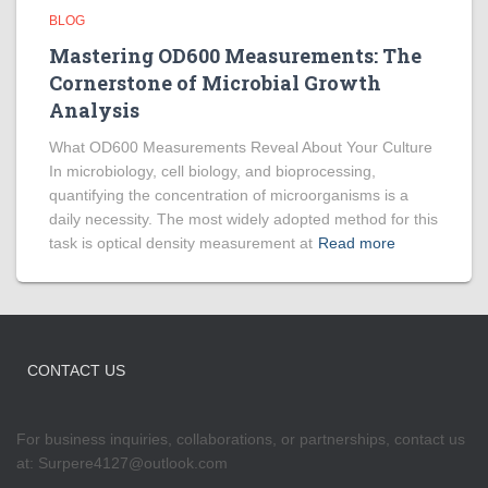
BLOG
Mastering OD600 Measurements: The
Cornerstone of Microbial Growth
Analysis
What OD600 Measurements Reveal About Your Culture
In microbiology, cell biology, and bioprocessing,
quantifying the concentration of microorganisms is a
daily necessity. The most widely adopted method for this
task is optical density measurement at
Read more
CONTACT US
For business inquiries, collaborations, or partnerships, contact us
at:
Surpere4127@outlook.com