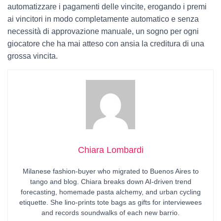
automatizzare i pagamenti delle vincite, erogando i premi
ai vincitori in modo completamente automatico e senza
necessità di approvazione manuale, un sogno per ogni
giocatore che ha mai atteso con ansia la creditura di una
grossa vincita.
Chiara Lombardi
Milanese fashion-buyer who migrated to Buenos Aires to
tango and blog. Chiara breaks down AI-driven trend
forecasting, homemade pasta alchemy, and urban cycling
etiquette. She lino-prints tote bags as gifts for interviewees
and records soundwalks of each new barrio.