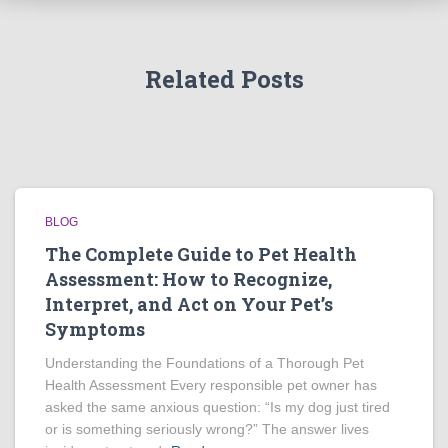
Related Posts
BLOG
The Complete Guide to Pet Health
Assessment: How to Recognize,
Interpret, and Act on Your Pet’s
Symptoms
Understanding the Foundations of a Thorough Pet
Health Assessment Every responsible pet owner has
asked the same anxious question: “Is my dog just tired
or is something seriously wrong?” The answer lives