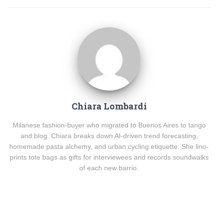
Chiara Lombardi
Milanese fashion-buyer who migrated to Buenos Aires to tango
and blog. Chiara breaks down AI-driven trend forecasting,
homemade pasta alchemy, and urban cycling etiquette. She lino-
prints tote bags as gifts for interviewees and records soundwalks
of each new barrio.