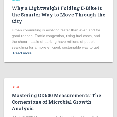
Why a Lightweight Folding E-Bike Is
the Smarter Way to Move Through the
City
Urban commuting is evolving faster than ever, and for
good reason. Traffic congestion, rising fuel costs, and
the sheer hassle of parking have millions of people
searching for a more efficient, sustainable way to get
Read more
BLOG
Mastering OD600 Measurements: The
Cornerstone of Microbial Growth
Analysis