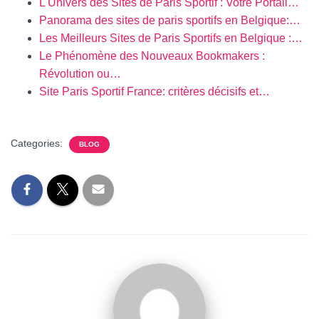
L'Univers des Sites de Paris Sportif : Votre Portail…
Panorama des sites de paris sportifs en Belgique:…
Les Meilleurs Sites de Paris Sportifs en Belgique :…
Le Phénomène des Nouveaux Bookmakers :
Révolution ou…
Site Paris Sportif France: critères décisifs et…
Categories:
BLOG