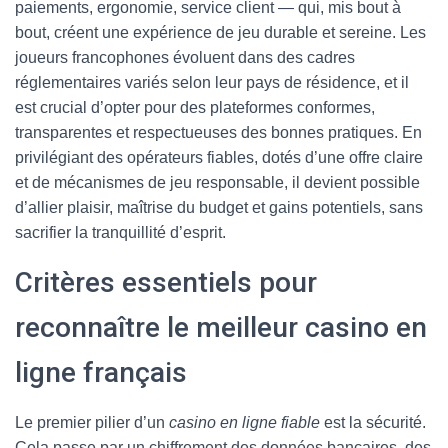
paiements, ergonomie, service client — qui, mis bout à
bout, créent une expérience de jeu durable et sereine. Les
joueurs francophones évoluent dans des cadres
réglementaires variés selon leur pays de résidence, et il
est crucial d’opter pour des plateformes conformes,
transparentes et respectueuses des bonnes pratiques. En
privilégiant des opérateurs fiables, dotés d’une offre claire
et de mécanismes de jeu responsable, il devient possible
d’allier plaisir, maîtrise du budget et gains potentiels, sans
sacrifier la tranquillité d’esprit.
Critères essentiels pour
reconnaître le meilleur casino en
ligne français
Le premier pilier d’un
casino en ligne fiable
est la sécurité.
Cela passe par un chiffrement des données bancaires, des