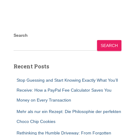
Search
SEARCH
Recent Posts
Stop Guessing and Start Knowing Exactly What You’ll
Receive: How a PayPal Fee Calculator Saves You
Money on Every Transaction
Mehr als nur ein Rezept: Die Philosophie der perfekten
Choco Chip Cookies
Rethinking the Humble Driveway: From Forgotten