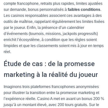
compte francophone, retraits plus rapides, limites ajustées
sur demande, bonus personnalisés à
faibles conditions
.
Les casinos responsables associent ces avantages à des
outils de maîtrise, rappelant régulièrement les limites fixées
par le joueur. Enfin, la présence d’un calendrier
d’événements (tournois, missions, jackpots progressifs)
enrichit l’écosystème, à condition que les règles soient
limpides et que les classements soient mis à jour en temps
réel.
Étude de cas : de la promesse
marketing à la réalité du joueur
Imaginons trois plateformes francophones anonymisées
pour illustrer la transition entre la promesse marketing et
l’expérience réelle. Casino A met en avant un bonus 200 %
jusqu’à un montant élevé, avec 200 tours gratuits. Sur le