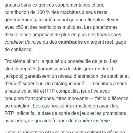
gratuits sans exigences supplémentaires et une
contribution de 100 % des machines à sous reste
généralement plus intéressant qu’une offre plus élevée
avec x50 et des restrictions multiples. Les plateformes
d’excellence proposent de plus en plus des
bonus sans
condition de mise
ou des
cashbacks
en argent réel, gage
de confiance.
Troisième pilier : la qualité du portefeuille de jeux. Les
studios réputés (fournisseurs de slots, jeux en direct,
jackpots) garantissent un niveau d’animation, de stabilité et
d’équité supérieur. Un catalogue varié — machines à sous
à haute volatilité et RTP compétitifs, jeux live avec
croupiers francophones, titres innovants — fait la différence
au quotidien. Les casinos sérieux mettent en avant les
RTP indicatifs, la date de sortie des jeux et les promotions
associées, ce qui aide à jouer de manière
instruite
.
Enfin, la réputation et la relation client scellent la décision.