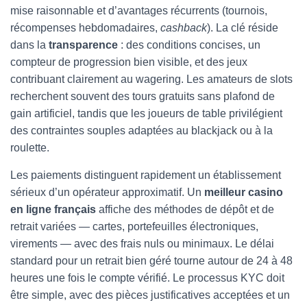
mise raisonnable et d’avantages récurrents (tournois,
récompenses hebdomadaires,
cashback
). La clé réside
dans la
transparence
: des conditions concises, un
compteur de progression bien visible, et des jeux
contribuant clairement au wagering. Les amateurs de slots
recherchent souvent des tours gratuits sans plafond de
gain artificiel, tandis que les joueurs de table privilégient
des contraintes souples adaptées au blackjack ou à la
roulette.
Les paiements distinguent rapidement un établissement
sérieux d’un opérateur approximatif. Un
meilleur casino
en ligne français
affiche des méthodes de dépôt et de
retrait variées — cartes, portefeuilles électroniques,
virements — avec des frais nuls ou minimaux. Le délai
standard pour un retrait bien géré tourne autour de 24 à 48
heures une fois le compte vérifié. Le processus KYC doit
être simple, avec des pièces justificatives acceptées et un