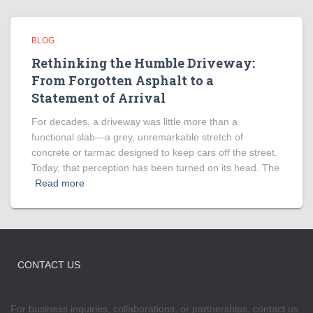
BLOG
Rethinking the Humble Driveway:
From Forgotten Asphalt to a
Statement of Arrival
For decades, a driveway was little more than a
functional slab—a grey, unremarkable stretch of
concrete or tarmac designed to keep cars off the street.
Today, that perception has been turned on its head. The
Read more
CONTACT US
For business inquiries, collaborations, or partnerships, contact us