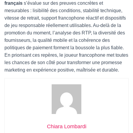
français
s’évalue sur des preuves concrètes et
mesurables : lisibilité des conditions, stabilité technique,
vitesse de retrait, support francophone réactif et dispositifs
de jeu responsable réellement utilisables. Au-delà de la
promotion du moment, l’analyse des RTP, la diversité des
fournisseurs, la qualité mobile et la cohérence des
politiques de paiement forment la boussole la plus fiable.
En priorisant ces repères, le joueur francophone met toutes
les chances de son côté pour transformer une promesse
marketing en expérience positive, maîtrisée et durable.
Chiara Lombardi