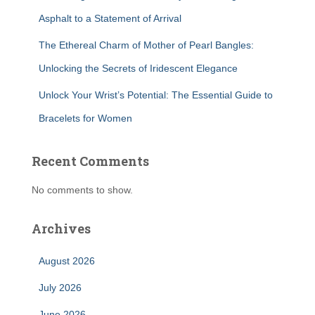
Asphalt to a Statement of Arrival
The Ethereal Charm of Mother of Pearl Bangles:
Unlocking the Secrets of Iridescent Elegance
Unlock Your Wrist’s Potential: The Essential Guide to
Bracelets for Women
Recent Comments
No comments to show.
Archives
August 2026
July 2026
June 2026