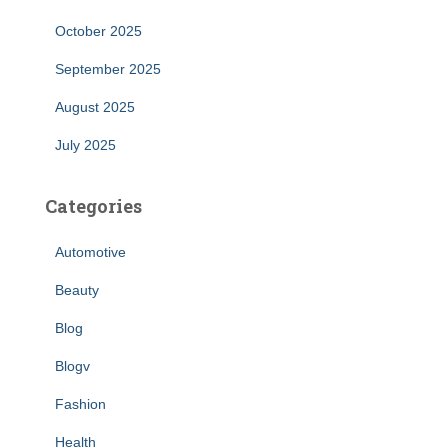
October 2025
September 2025
August 2025
July 2025
Categories
Automotive
Beauty
Blog
Blogv
Fashion
Health