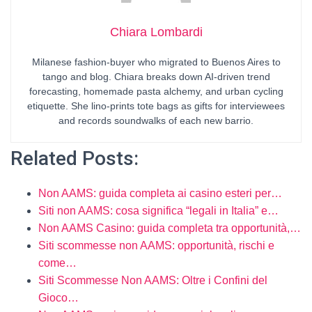
Chiara Lombardi
Milanese fashion-buyer who migrated to Buenos Aires to
tango and blog. Chiara breaks down AI-driven trend
forecasting, homemade pasta alchemy, and urban cycling
etiquette. She lino-prints tote bags as gifts for interviewees
and records soundwalks of each new barrio.
Related Posts:
Non AAMS: guida completa ai casino esteri per…
Siti non AAMS: cosa significa “legali in Italia” e…
Non AAMS Casino: guida completa tra opportunità,…
Siti scommesse non AAMS: opportunità, rischi e
come…
Siti Scommesse Non AAMS: Oltre i Confini del
Gioco…