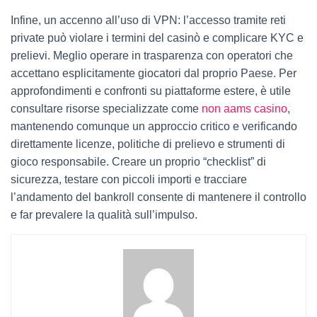
Infine, un accenno all’uso di VPN: l’accesso tramite reti
private può violare i termini del casinò e complicare KYC e
prelievi. Meglio operare in trasparenza con operatori che
accettano esplicitamente giocatori dal proprio Paese. Per
approfondimenti e confronti su piattaforme estere, è utile
consultare risorse specializzate come
non aams casino
,
mantenendo comunque un approccio critico e verificando
direttamente licenze, politiche di prelievo e strumenti di
gioco responsabile. Creare un proprio “checklist” di
sicurezza, testare con piccoli importi e tracciare
l’andamento del bankroll consente di mantenere il controllo
e far prevalere la qualità sull’impulso.