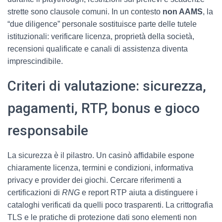
strette sono clausole comuni. In un contesto
non AAMS
, la
“due diligence” personale sostituisce parte delle tutele
istituzionali: verificare licenza, proprietà della società,
recensioni qualificate e canali di assistenza diventa
imprescindibile.
Criteri di valutazione: sicurezza,
pagamenti, RTP, bonus e gioco
responsabile
La sicurezza è il pilastro. Un casinò affidabile espone
chiaramente licenza, termini e condizioni, informativa
privacy e provider dei giochi. Cercare riferimenti a
certificazioni di
RNG
e report RTP aiuta a distinguere i
cataloghi verificati da quelli poco trasparenti. La crittografia
TLS e le pratiche di protezione dati sono elementi non