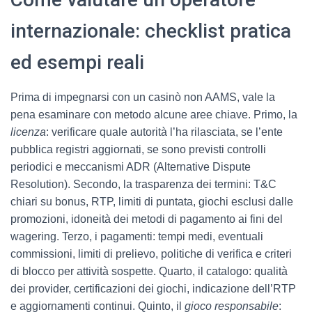
internazionale: checklist pratica
ed esempi reali
Prima di impegnarsi con un casinò non AAMS, vale la
pena esaminare con metodo alcune aree chiave. Primo, la
licenza
: verificare quale autorità l’ha rilasciata, se l’ente
pubblica registri aggiornati, se sono previsti controlli
periodici e meccanismi ADR (Alternative Dispute
Resolution). Secondo, la trasparenza dei termini: T&C
chiari su bonus, RTP, limiti di puntata, giochi esclusi dalle
promozioni, idoneità dei metodi di pagamento ai fini del
wagering. Terzo, i pagamenti: tempi medi, eventuali
commissioni, limiti di prelievo, politiche di verifica e criteri
di blocco per attività sospette. Quarto, il catalogo: qualità
dei provider, certificazioni dei giochi, indicazione dell’RTP
e aggiornamenti continui. Quinto, il
gioco responsabile
: