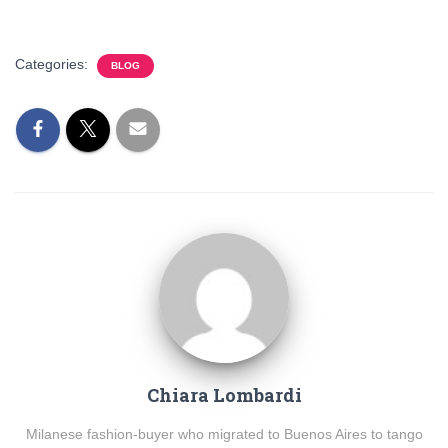
Categories:
BLOG
Chiara Lombardi
Milanese fashion-buyer who migrated to Buenos Aires to tango