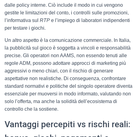
dalle policy interne. Ciò include il modo in cui vengono
gestite le limitazioni del conto, i controlli sulle promozioni,
l’informativa sul
RTP
e l’impiego di laboratori indipendenti
per testare i giochi.
Un altro aspetto è la comunicazione commerciale. In Italia,
la pubblicità sul gioco è soggetta a vincoli e responsabilità
precise. Gli operatori non AAMS, non essendo tenuti alle
regole ADM, possono adottare approcci di marketing più
aggressivi o meno chiari, con il rischio di generare
aspettative non realistiche. Di conseguenza, confrontare
standard normativi e politiche del singolo operatore diventa
essenziale per muoversi in modo informato, valutando non
solo l’offerta, ma anche la solidità dell’ecosistema di
controllo che la sostiene.
Vantaggi percepiti vs rischi reali: