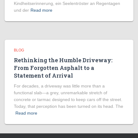
Kindheitserinnerung, ein Seelentröster an Regentagen
und der
Read more
BLOG
Rethinking the Humble Driveway:
From Forgotten Asphalt to a
Statement of Arrival
For decades, a driveway was little more than a
functional slab—a grey, unremarkable stretch of
concrete or tarmac designed to keep cars off the street.
Today, that perception has been turned on its head. The
Read more