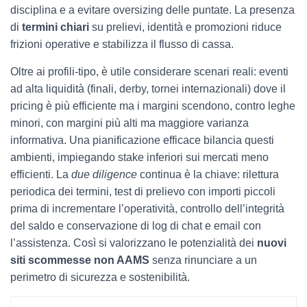
disciplina e a evitare oversizing delle puntate. La presenza
di
termini chiari
su prelievi, identità e promozioni riduce
frizioni operative e stabilizza il flusso di cassa.
Oltre ai profili-tipo, è utile considerare scenari reali: eventi
ad alta liquidità (finali, derby, tornei internazionali) dove il
pricing è più efficiente ma i margini scendono, contro leghe
minori, con margini più alti ma maggiore varianza
informativa. Una pianificazione efficace bilancia questi
ambienti, impiegando stake inferiori sui mercati meno
efficienti. La
due diligence
continua è la chiave: rilettura
periodica dei termini, test di prelievo con importi piccoli
prima di incrementare l’operatività, controllo dell’integrità
del saldo e conservazione di log di chat e email con
l’assistenza. Così si valorizzano le potenzialità dei
nuovi
siti scommesse non AAMS
senza rinunciare a un
perimetro di sicurezza e sostenibilità.