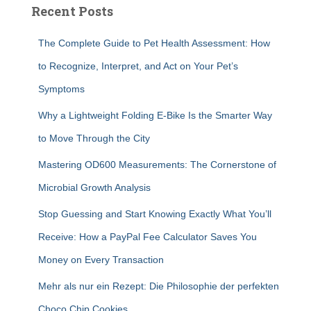
Recent Posts
The Complete Guide to Pet Health Assessment: How
to Recognize, Interpret, and Act on Your Pet’s
Symptoms
Why a Lightweight Folding E-Bike Is the Smarter Way
to Move Through the City
Mastering OD600 Measurements: The Cornerstone of
Microbial Growth Analysis
Stop Guessing and Start Knowing Exactly What You’ll
Receive: How a PayPal Fee Calculator Saves You
Money on Every Transaction
Mehr als nur ein Rezept: Die Philosophie der perfekten
Choco Chip Cookies