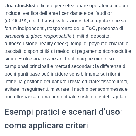
Una
checklist
efficace per selezionare operatori affidabili
include: verifica dell’ente licenziante e dell’auditor
(eCOGRA, iTech Labs), valutazione della reputazione su
forum indipendenti, trasparenza delle T&C, presenza di
strumenti di gioco responsabile
(limiti di deposito,
autoesclusione, reality check), tempi di payout dichiarati e
tracciati, disponibilità di metodi di pagamento riconosciuti e
sicuri. È utile analizzare anche il margine medio su
campionati principali e mercati secondari: la differenza di
pochi punti base può incidere sensibilmente sui ritorni.
Infine, la gestione del bankroll resta cruciale: fissare limiti,
evitare inseguimenti, misurare il rischio per scommessa e
non oltrepassare una percentuale sostenibile del capitale.
Esempi pratici e scenari d’uso:
come applicare criteri