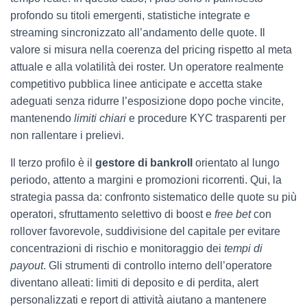
profondo su titoli emergenti, statistiche integrate e
streaming sincronizzato all’andamento delle quote. Il
valore si misura nella coerenza del pricing rispetto al meta
attuale e alla volatilità dei roster. Un operatore realmente
competitivo pubblica linee anticipate e accetta stake
adeguati senza ridurre l’esposizione dopo poche vincite,
mantenendo
limiti chiari
e procedure KYC trasparenti per
non rallentare i prelievi.
Il terzo profilo è il
gestore di bankroll
orientato al lungo
periodo, attento a margini e promozioni ricorrenti. Qui, la
strategia passa da: confronto sistematico delle quote su più
operatori, sfruttamento selettivo di boost e
free bet
con
rollover favorevole, suddivisione del capitale per evitare
concentrazioni di rischio e monitoraggio dei
tempi di
payout
. Gli strumenti di controllo interno dell’operatore
diventano alleati: limiti di deposito e di perdita, alert
personalizzati e report di attività aiutano a mantenere