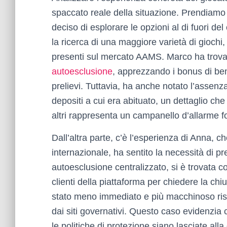
spaccato reale della situazione. Prendiamo 
deciso di esplorare le opzioni al di fuori del
la ricerca di una maggiore varietà di giochi,
presenti sul mercato AAMS. Marco ha trova
autoesclusione
, apprezzando i bonus di ben
prelievi. Tuttavia, ha anche notato l’assenz
depositi a cui era abituato, un dettaglio c
altri rappresenta un campanello d’allarme 
Dall’altra parte, c’è l’esperienza di Anna, 
internazionale, ha sentito la necessità di 
autoesclusione centralizzato, si è trovata c
clienti della piattaforma per chiedere la ch
stato meno immediato e più macchinoso rispe
dai siti governativi. Questo caso evidenzia
le politiche di protezione siano lasciate alla