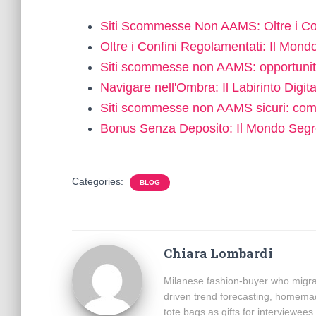
Siti Scommesse Non AAMS: Oltre i Co
Oltre i Confini Regolamentati: Il Mond
Siti scommesse non AAMS: opportunit
Navigare nell'Ombra: Il Labirinto Digit
Siti scommesse non AAMS sicuri: com
Bonus Senza Deposito: Il Mondo Segr
Categories:
BLOG
Chiara Lombardi
Milanese fashion-buyer who migra
driven trend forecasting, homemad
tote bags as gifts for interviewe