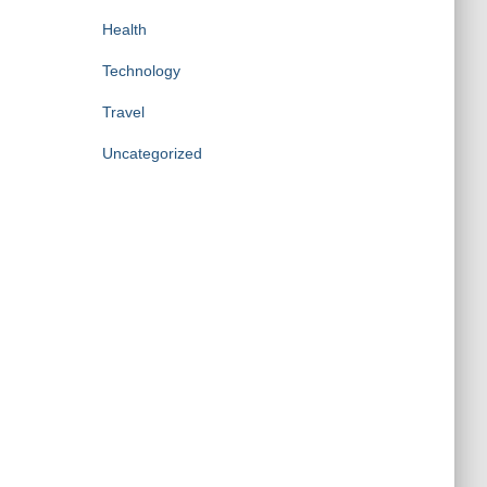
Health
Technology
Travel
Uncategorized