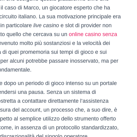
il caso di Marco, un giocatore esperto che ha
 circuito italiano. La sua motivazione principale era
 in particolare
live casino
e slot di provider non
to quello che cercava su un
online casino senza
venuto molto più sostanziosi e la velocità dei
a di quei promemoria sui tempi di gioco e sui
he per alcuni potrebbe passare inosservato, ma per
fondamentale.
che dopo un periodo di gioco intenso su un portale
prendersi una pausa. Senza un sistema di
ostretta a contattare direttamente l’assistenza
iusura del account, un processo che, a suo dire, è
tto al semplice utilizzo dello strumento offerto
 come, in assenza di un protocollo standardizzato,
 discrezionalità del singolo operatore.