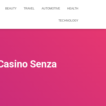
BEAUTY
TRAVEL
AUTOMOTIVE
HEALTH
TECHNOLOGY
e Casino Senza