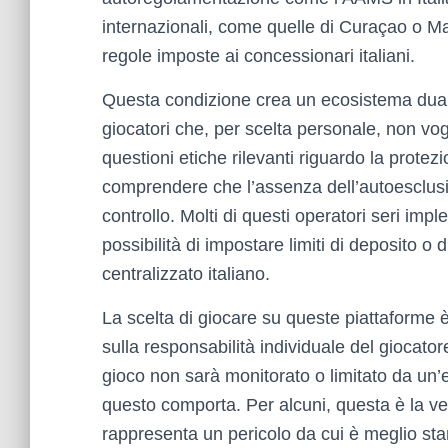
internazionali, come quelle di Curaçao o Mal
regole imposte ai concessionari italiani.
Questa condizione crea un ecosistema duale.
giocatori che, per scelta personale, non vogli
questioni etiche rilevanti riguardo la protezi
comprendere che l’assenza dell’autoesclusi
controllo. Molti di questi operatori seri im
possibilità di impostare limiti di deposito o
centralizzato italiano.
La scelta di giocare su queste piattaforme 
sulla responsabilità individuale del giocator
gioco non sarà monitorato o limitato da un’en
questo comporta. Per alcuni, questa è la ver
rappresenta un pericolo da cui è meglio star