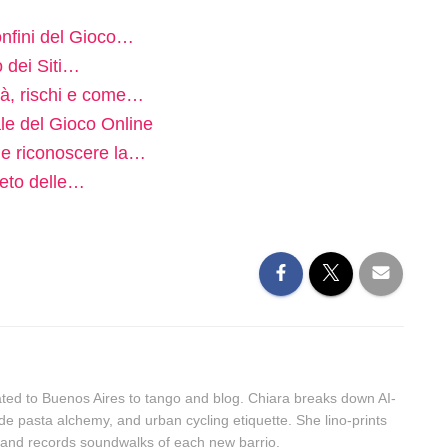
nfini del Gioco…
o dei Siti…
à, rischi e come…
ale del Gioco Online
e riconoscere la…
eto delle…
ted to Buenos Aires to tango and blog. Chiara breaks down AI-
e pasta alchemy, and urban cycling etiquette. She lino-prints
es and records soundwalks of each new barrio.