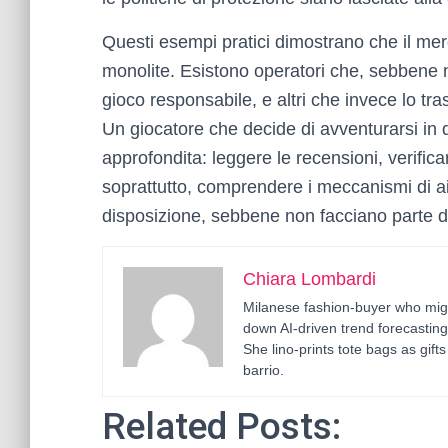
Questi esempi pratici dimostrano che il me
monolite. Esistono operatori che, sebbene 
gioco responsabile, e altri che invece lo tr
Un giocatore che decide di avventurarsi in 
approfondita: leggere le recensioni, verifica
soprattutto, comprendere i meccanismi di a
disposizione, sebbene non facciano parte d
Chiara Lombardi
Milanese fashion-buyer who migr
down AI-driven trend forecastin
She lino-prints tote bags as gif
barrio.
Related Posts: