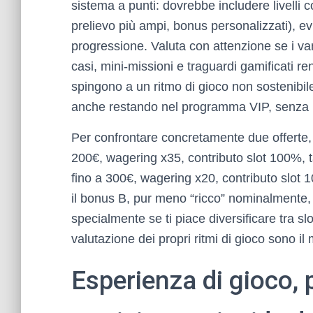
sistema a punti: dovrebbe includere livelli co
prelievo più ampi, bonus personalizzati), ev
progressione. Valuta con attenzione se i van
casi, mini-missioni e traguardi gamificati re
spingono a un ritmo di gioco non sostenibile
anche restando nel programma VIP, senza p
Per confrontare concretamente due offerte
200€, wagering x35, contributo slot 100%,
fino a 300€, wagering x20, contributo slot 1
il bonus B, pur meno “ricco” nominalmente, 
specialmente se ti piace diversificare tra slo
valutazione dei propri ritmi di gioco sono i
Esperienza di gioco,