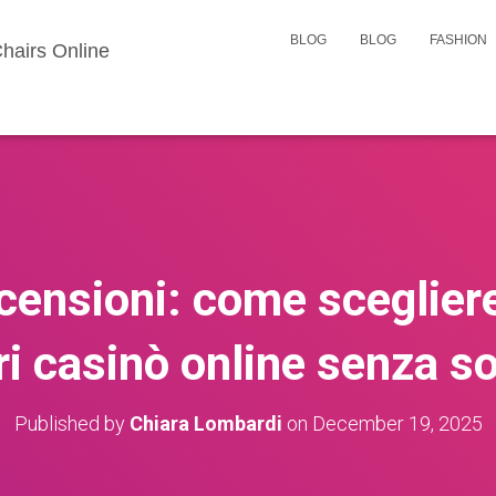
BLOG
BLOG
FASHION
hairs Online
ecensioni: come sceglier
ri casinò online senza s
Published by
Chiara Lombardi
on
December 19, 2025