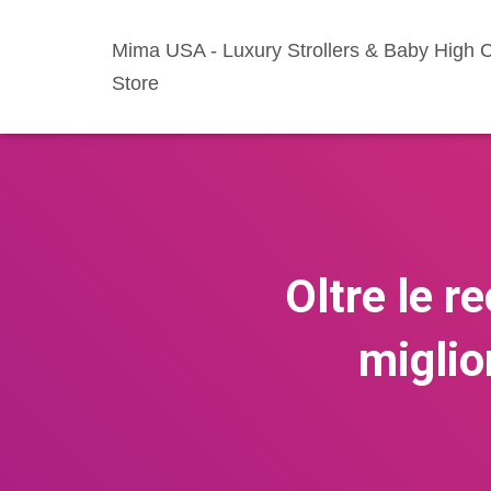
Mima USA - Luxury Strollers & Baby High C
Store
Oltre le r
miglio