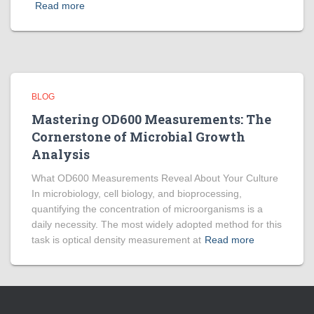
Read more
BLOG
Mastering OD600 Measurements: The
Cornerstone of Microbial Growth
Analysis
What OD600 Measurements Reveal About Your Culture
In microbiology, cell biology, and bioprocessing,
quantifying the concentration of microorganisms is a
daily necessity. The most widely adopted method for this
task is optical density measurement at
Read more