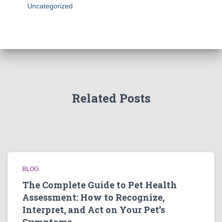
Uncategorized
Related Posts
BLOG
The Complete Guide to Pet Health
Assessment: How to Recognize,
Interpret, and Act on Your Pet’s