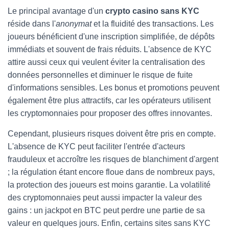
Le principal avantage d'un
crypto casino sans KYC
réside dans l'
anonymat
et la fluidité des transactions. Les
joueurs bénéficient d'une inscription simplifiée, de dépôts
immédiats et souvent de frais réduits. L'absence de KYC
attire aussi ceux qui veulent éviter la centralisation des
données personnelles et diminuer le risque de fuite
d'informations sensibles. Les bonus et promotions peuvent
également être plus attractifs, car les opérateurs utilisent
les cryptomonnaies pour proposer des offres innovantes.
Cependant, plusieurs risques doivent être pris en compte.
L'absence de KYC peut faciliter l'entrée d'acteurs
frauduleux et accroître les risques de blanchiment d'argent
; la régulation étant encore floue dans de nombreux pays,
la protection des joueurs est moins garantie. La volatilité
des cryptomonnaies peut aussi impacter la valeur des
gains : un jackpot en BTC peut perdre une partie de sa
valeur en quelques jours. Enfin, certains sites sans KYC