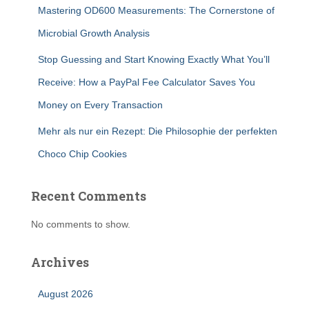
Mastering OD600 Measurements: The Cornerstone of
Microbial Growth Analysis
Stop Guessing and Start Knowing Exactly What You’ll
Receive: How a PayPal Fee Calculator Saves You
Money on Every Transaction
Mehr als nur ein Rezept: Die Philosophie der perfekten
Choco Chip Cookies
Recent Comments
No comments to show.
Archives
August 2026