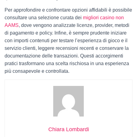
Per approfondire e confrontare opzioni affidabili è possibile
consultare una selezione curata dei
migliori casino non
AAMS
, dove vengono analizzate licenze, provider, metodi
di pagamento e policy. Infine, è sempre prudente iniziare
con importi contenuti per testare l’esperienza di gioco e il
servizio clienti, leggere recensioni recenti e conservare la
documentazione delle transazioni. Questi accorgimenti
pratici trasformano una scelta rischiosa in una esperienza
più consapevole e controllata.
Chiara Lombardi