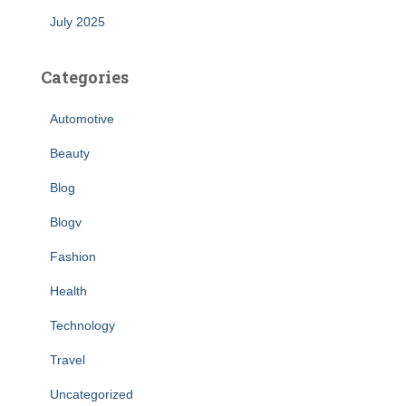
July 2025
Categories
Automotive
Beauty
Blog
Blogv
Fashion
Health
Technology
Travel
Uncategorized