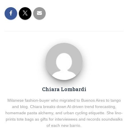
Chiara Lombardi
Milanese fashion-buyer who migrated to Buenos Aires to tango
and blog. Chiara breaks down AI-driven trend forecasting,
homemade pasta alchemy, and urban cycling etiquette. She lino-
prints tote bags as gifts for interviewees and records soundwalks
of each new barrio.