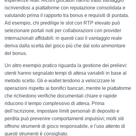
esperienze reali. Alcuni giocatori hanno tratto vantaggio
iscrivendosi a piattaforme con reputazione consolidata e
valutando prima il rapporto tra bonus e requisiti di puntata.
Ad esempio, chi predilige le slot con RTP elevato può
selezionare portali noti per collaborazioni con provider
internazionali affidabili: in questi casi il vantaggio reale
deriva dalla scelta del gioco più che dal solo ammontare
del bonus.
Un altro esempio pratico riguarda la gestione dei prelievi:
utenti hanno segnalato tempi di attesa variabili in base al
metodo scelto. Gli e-wallet tendono a velocizzare le
operazioni rispetto ai bonifici bancari, mentre le piattaforme
che richiedono verifiche documentali chiare e rapide
riducono il tempo complessivo di attesa. Prima
dell’iscrizione, impostare limiti personali di deposito e
perdita può prevenire comportamenti impulsivi; molti siti
offrono strumenti di gioco responsabile, e l'uso attento di
questi strumenti è consigliato.