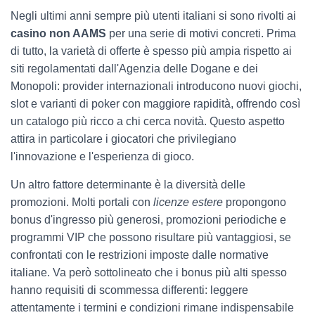
Negli ultimi anni sempre più utenti italiani si sono rivolti ai
casino non AAMS
per una serie di motivi concreti. Prima
di tutto, la varietà di offerte è spesso più ampia rispetto ai
siti regolamentati dall'Agenzia delle Dogane e dei
Monopoli: provider internazionali introducono nuovi giochi,
slot e varianti di poker con maggiore rapidità, offrendo così
un catalogo più ricco a chi cerca novità. Questo aspetto
attira in particolare i giocatori che privilegiano
l'innovazione e l'esperienza di gioco.
Un altro fattore determinante è la diversità delle
promozioni. Molti portali con
licenze estere
propongono
bonus d'ingresso più generosi, promozioni periodiche e
programmi VIP che possono risultare più vantaggiosi, se
confrontati con le restrizioni imposte dalle normative
italiane. Va però sottolineato che i bonus più alti spesso
hanno requisiti di scommessa differenti: leggere
attentamente i termini e condizioni rimane indispensabile