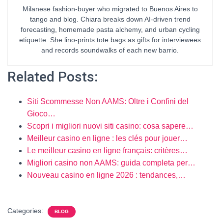
Milanese fashion-buyer who migrated to Buenos Aires to
tango and blog. Chiara breaks down AI-driven trend
forecasting, homemade pasta alchemy, and urban cycling
etiquette. She lino-prints tote bags as gifts for interviewees
and records soundwalks of each new barrio.
Related Posts:
Siti Scommesse Non AAMS: Oltre i Confini del
Gioco…
Scopri i migliori nuovi siti casino: cosa sapere…
Meilleur casino en ligne : les clés pour jouer…
Le meilleur casino en ligne français: critères…
Migliori casino non AAMS: guida completa per…
Nouveau casino en ligne 2026 : tendances,…
Categories:
BLOG