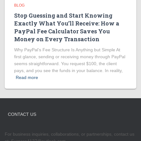
BLOG
Stop Guessing and Start Knowing
Exactly What You’ll Receive: How a
PayPal Fee Calculator Saves You
Money on Every Transaction
Why PayPal’s Fee Structure Is Anything but Simple At
first glance, sending or receiving money through PayPal
seems straightforward. You request $100, the client
pays, and you see the funds in your balance. In reality,
Read more
CONTACT US
For business inquiries, collaborations, or partnerships, contact us