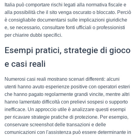
Italia può comportare rischi legati alla normativa fiscale e
alla possibilità che il sito venga oscurato o bloccato. Perciò
è consigliabile documentarsi sulle implicazioni giuridiche
e, se necessario, consultare fonti ufficiali o professionisti
per chiarire dubbi specifici.
Esempi pratici, strategie di gioco
e casi reali
Numerosi casi reali mostrano scenari differenti: alcuni
utenti hanno avuto esperienze positive con operatori esteri
che hanno pagato regolarmente grandi vincite, mentre altri
hanno lamentato difficoltà con prelievi sospesi o supporto
inefficace. Un approccio utile è analizzare questi esempi
per ricavare strategie pratiche di protezione. Per esempio,
conservare screenshot delle transazioni e delle
comunicazioni con l'assistenza può essere determinante in