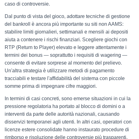
caso di controversie.
Dal punto di vista del gioco, adottare tecniche di gestione
del bankroll è ancora più importante su siti non AAMS:
stabilire limiti giornalieri, settimanali e mensili ai depositi
aiuta a contenere i rischi finanziari. Scegliere giochi con
RTP (Return to Player) elevato e leggere attentamente i
termini dei bonus — soprattutto i requisiti di wagering —
consente di evitare sorprese al momento del prelievo.
Un'altra strategia è utilizzare metodi di pagamento
tracciabili e testare l'affidabilità del sistema con piccole
somme prima di impegnare cifre maggiori.
In termini di casi concreti, sono emerse situazioni in cui la
pressione regolatoria ha portato al blocco di domini o a
interventi da parte delle autorità nazionali, causando
disservizi temporanei agli utenti. In altri casi, operatori con
licenze estere consolidate hanno instaurato procedure di
rimborso e risoluzione delle controversie più trasparenti,