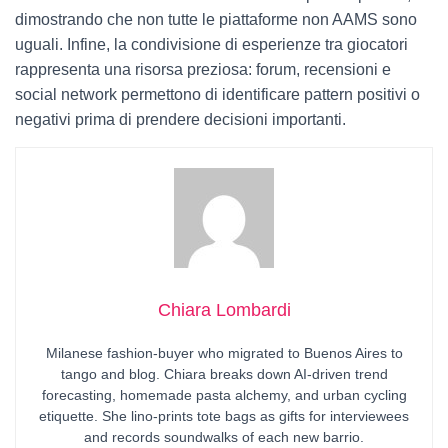
dimostrando che non tutte le piattaforme non AAMS sono
uguali. Infine, la condivisione di esperienze tra giocatori
rappresenta una risorsa preziosa: forum, recensioni e
social network permettono di identificare pattern positivi o
negativi prima di prendere decisioni importanti.
Chiara Lombardi
Milanese fashion-buyer who migrated to Buenos Aires to
tango and blog. Chiara breaks down AI-driven trend
forecasting, homemade pasta alchemy, and urban cycling
etiquette. She lino-prints tote bags as gifts for interviewees
and records soundwalks of each new barrio.