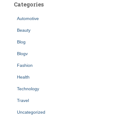
Categories
Automotive
Beauty
Blog
Blogv
Fashion
Health
Technology
Travel
Uncategorized