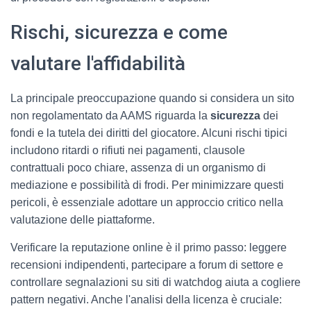
Rischi, sicurezza e come
valutare l'affidabilità
La principale preoccupazione quando si considera un sito
non regolamentato da AAMS riguarda la
sicurezza
dei
fondi e la tutela dei diritti del giocatore. Alcuni rischi tipici
includono ritardi o rifiuti nei pagamenti, clausole
contrattuali poco chiare, assenza di un organismo di
mediazione e possibilità di frodi. Per minimizzare questi
pericoli, è essenziale adottare un approccio critico nella
valutazione delle piattaforme.
Verificare la reputazione online è il primo passo: leggere
recensioni indipendenti, partecipare a forum di settore e
controllare segnalazioni su siti di watchdog aiuta a cogliere
pattern negativi. Anche l'analisi della licenza è cruciale: