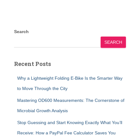
Search
SEARCH
Recent Posts
Why a Lightweight Folding E-Bike Is the Smarter Way
to Move Through the City
Mastering OD600 Measurements: The Cornerstone of
Microbial Growth Analysis
Stop Guessing and Start Knowing Exactly What You’ll
Receive: How a PayPal Fee Calculator Saves You