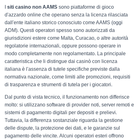
I
siti casino non AAMS
sono piattaforme di gioco
d'azzardo online che operano senza la licenza rilasciata
dall'ente italiano storico conosciuto come AAMS (oggi
ADM). Questi operatori spesso sono autorizzati da
giurisdizioni estere come Malta, Curacao, o altre autorità
regolatorie internazionali, oppure possono operare in
modo completamente non regolamentato. La principale
caratteristica che li distingue dai casinò con licenza
italiana è l'assenza di tutele specifiche previste dalla
normativa nazionale, come limiti alle promozioni, requisiti
di trasparenza e strumenti di tutela per i giocatori.
Dal punto di vista tecnico, il funzionamento non differisce
molto: si utilizzano software di provider noti, server remoti e
sistemi di pagamento digitali per depositi e prelievi.
Tuttavia, la differenza sostanziale riguarda la gestione
delle dispute, la protezione dei dati, e le garanzie sul
pagamento delle vincite. Alcuni operatori esteri offrono