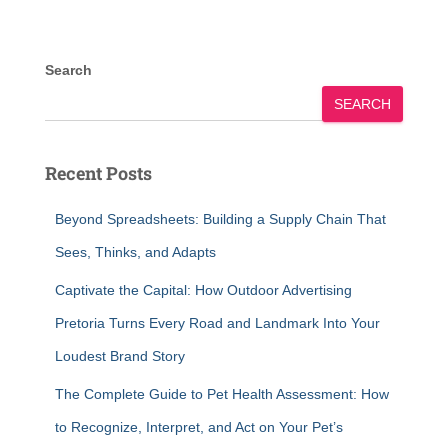
Search
SEARCH
Recent Posts
Beyond Spreadsheets: Building a Supply Chain That
Sees, Thinks, and Adapts
Captivate the Capital: How Outdoor Advertising
Pretoria Turns Every Road and Landmark Into Your
Loudest Brand Story
The Complete Guide to Pet Health Assessment: How
to Recognize, Interpret, and Act on Your Pet’s