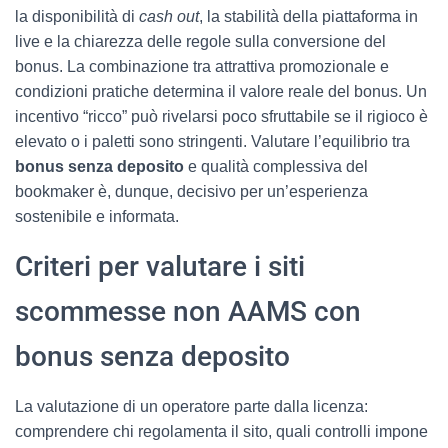
la disponibilità di
cash out
, la stabilità della piattaforma in
live e la chiarezza delle regole sulla conversione del
bonus. La combinazione tra attrattiva promozionale e
condizioni pratiche determina il valore reale del bonus. Un
incentivo “ricco” può rivelarsi poco sfruttabile se il rigioco è
elevato o i paletti sono stringenti. Valutare l’equilibrio tra
bonus senza deposito
e qualità complessiva del
bookmaker è, dunque, decisivo per un’esperienza
sostenibile e informata.
Criteri per valutare i siti
scommesse non AAMS con
bonus senza deposito
La valutazione di un operatore parte dalla licenza:
comprendere chi regolamenta il sito, quali controlli impone