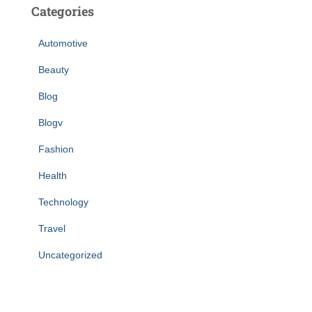
Categories
Automotive
Beauty
Blog
Blogv
Fashion
Health
Technology
Travel
Uncategorized