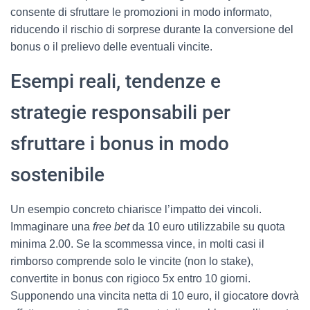
consente di sfruttare le promozioni in modo informato,
riducendo il rischio di sorprese durante la conversione del
bonus o il prelievo delle eventuali vincite.
Esempi reali, tendenze e
strategie responsabili per
sfruttare i bonus in modo
sostenibile
Un esempio concreto chiarisce l’impatto dei vincoli.
Immaginare una
free bet
da 10 euro utilizzabile su quota
minima 2.00. Se la scommessa vince, in molti casi il
rimborso comprende solo le vincite (non lo stake),
convertite in bonus con rigioco 5x entro 10 giorni.
Supponendo una vincita netta di 10 euro, il giocatore dovrà