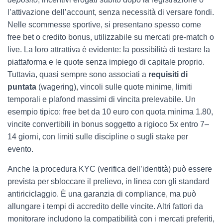
l’attivazione dell’account, senza necessità di versare fondi.
Nelle scommesse sportive, si presentano spesso come
free bet o credito bonus, utilizzabile su mercati pre-match o
live. La loro attrattiva è evidente: la possibilità di testare la
piattaforma e le quote senza impiego di capitale proprio.
Tuttavia, quasi sempre sono associati a
requisiti di
puntata
(wagering), vincoli sulle quote minime, limiti
temporali e plafond massimi di vincita prelevabile. Un
esempio tipico: free bet da 10 euro con quota minima 1.80,
vincite convertibili in bonus soggetto a rigioco 5x entro 7–
14 giorni, con limiti sulle discipline o sugli stake per
evento.
Anche la procedura KYC (verifica dell’identità) può essere
prevista per sbloccare il prelievo, in linea con gli standard
antiriciclaggio. È una garanzia di compliance, ma può
allungare i tempi di accredito delle vincite. Altri fattori da
monitorare includono la compatibilità con i mercati preferiti,