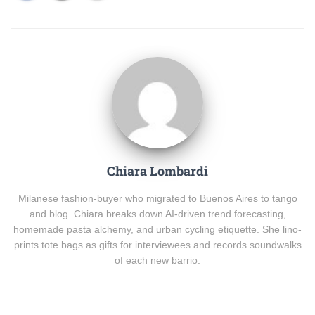
Chiara Lombardi
Milanese fashion-buyer who migrated to Buenos Aires to tango
and blog. Chiara breaks down AI-driven trend forecasting,
homemade pasta alchemy, and urban cycling etiquette. She lino-
prints tote bags as gifts for interviewees and records soundwalks
of each new barrio.