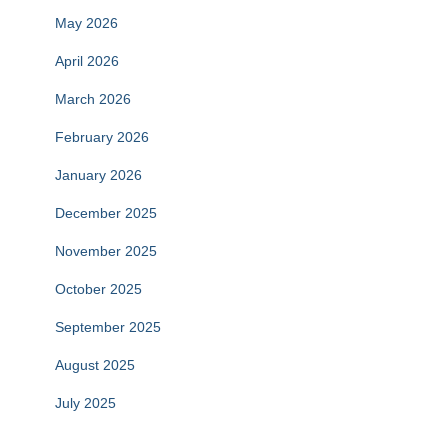
May 2026
April 2026
March 2026
February 2026
January 2026
December 2025
November 2025
October 2025
September 2025
August 2025
July 2025