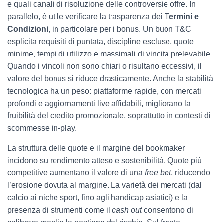
e quali canali di risoluzione delle controversie offre. In
parallelo, è utile verificare la trasparenza dei
Termini e
Condizioni
, in particolare per i bonus. Un buon T&C
esplicita requisiti di puntata, discipline escluse, quote
minime, tempi di utilizzo e massimali di vincita prelevabile.
Quando i vincoli non sono chiari o risultano eccessivi, il
valore del bonus si riduce drasticamente. Anche la stabilità
tecnologica ha un peso: piattaforme rapide, con mercati
profondi e aggiornamenti live affidabili, migliorano la
fruibilità del credito promozionale, soprattutto in contesti di
scommesse in-play.
La struttura delle quote e il margine del bookmaker
incidono su rendimento atteso e sostenibilità. Quote più
competitive aumentano il valore di una
free bet
, riducendo
l’erosione dovuta al margine. La varietà dei mercati (dal
calcio ai niche sport, fino agli handicap asiatici) e la
presenza di strumenti come il
cash out
consentono di