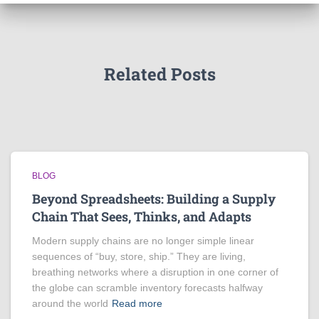
Related Posts
BLOG
Beyond Spreadsheets: Building a Supply
Chain That Sees, Thinks, and Adapts
Modern supply chains are no longer simple linear
sequences of “buy, store, ship.” They are living,
breathing networks where a disruption in one corner of
the globe can scramble inventory forecasts halfway
around the world
Read more