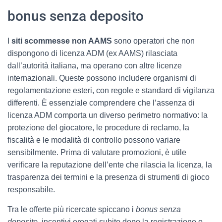
bonus senza deposito
I
siti scommesse non AAMS
sono operatori che non
dispongono di licenza ADM (ex AAMS) rilasciata
dall’autorità italiana, ma operano con altre licenze
internazionali. Queste possono includere organismi di
regolamentazione esteri, con regole e standard di vigilanza
differenti. È essenziale comprendere che l’assenza di
licenza ADM comporta un diverso perimetro normativo: la
protezione del giocatore, le procedure di reclamo, la
fiscalità e le modalità di controllo possono variare
sensibilmente. Prima di valutare promozioni, è utile
verificare la reputazione dell’ente che rilascia la licenza, la
trasparenza dei termini e la presenza di strumenti di gioco
responsabile.
Tra le offerte più ricercate spiccano i
bonus senza
deposito
, incentivi erogati subito dopo la registrazione o