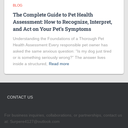
BLOG
The Complete Guide to Pet Health
Assessment: How to Recognize, Interpret,
and Act on Your Pet’s Symptoms
Understanding the Foundations of a Thorough Pet
Health Assessment Every responsible pet owner has
asked the same anxious question: “Is my dog just tired
or is something seriously wrong?” The answer lives
inside a structured,
Read more
CONTACT US
For business inquiries, collaborations, or partnerships, contact us
at:
Surpere4127@outlook.com