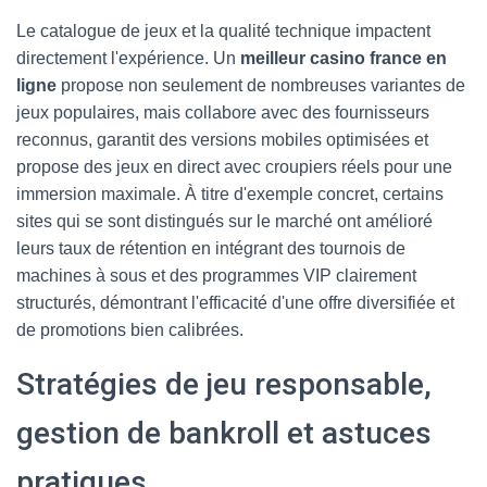
Le catalogue de jeux et la qualité technique impactent
directement l'expérience. Un
meilleur casino france en
ligne
propose non seulement de nombreuses variantes de
jeux populaires, mais collabore avec des fournisseurs
reconnus, garantit des versions mobiles optimisées et
propose des jeux en direct avec croupiers réels pour une
immersion maximale. À titre d'exemple concret, certains
sites qui se sont distingués sur le marché ont amélioré
leurs taux de rétention en intégrant des tournois de
machines à sous et des programmes VIP clairement
structurés, démontrant l'efficacité d'une offre diversifiée et
de promotions bien calibrées.
Stratégies de jeu responsable,
gestion de bankroll et astuces
pratiques