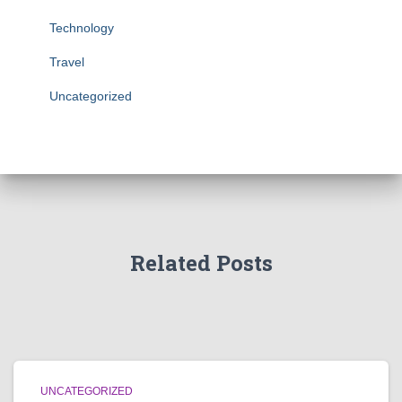
Technology
Travel
Uncategorized
Related Posts
UNCATEGORIZED