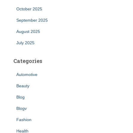
October 2025
September 2025
August 2025
July 2025
Categories
Automotive
Beauty
Blog
Blogv
Fashion
Health