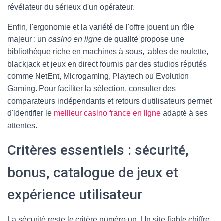
révélateur du sérieux d'un opérateur.
Enfin, l'ergonomie et la variété de l'offre jouent un rôle
majeur : un
casino en ligne
de qualité propose une
bibliothèque riche en machines à sous, tables de roulette,
blackjack et jeux en direct fournis par des studios réputés
comme NetEnt, Microgaming, Playtech ou Evolution
Gaming. Pour faciliter la sélection, consulter des
comparateurs indépendants et retours d'utilisateurs permet
d'identifier le
meilleur casino france en ligne
adapté à ses
attentes.
Critères essentiels : sécurité,
bonus, catalogue de jeux et
expérience utilisateur
La sécurité reste le critère numéro un. Un site fiable chiffre