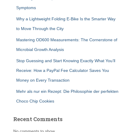
Symptoms
Why a Lightweight Folding E-Bike Is the Smarter Way
to Move Through the City
Mastering OD600 Measurements: The Cornerstone of
Microbial Growth Analysis
Stop Guessing and Start Knowing Exactly What You’ll
Receive: How a PayPal Fee Calculator Saves You
Money on Every Transaction
Mehr als nur ein Rezept: Die Philosophie der perfekten
Choco Chip Cookies
Recent Comments
No comments to show.