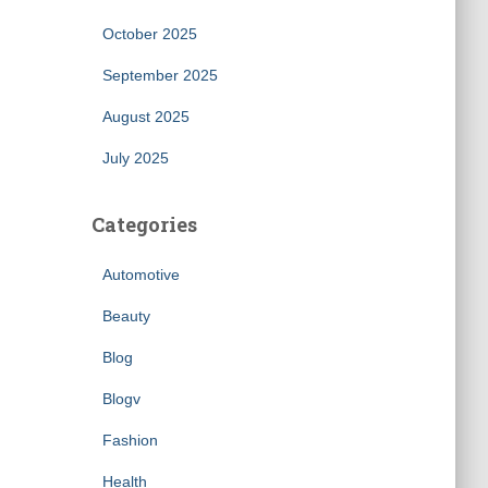
October 2025
September 2025
August 2025
July 2025
Categories
Automotive
Beauty
Blog
Blogv
Fashion
Health