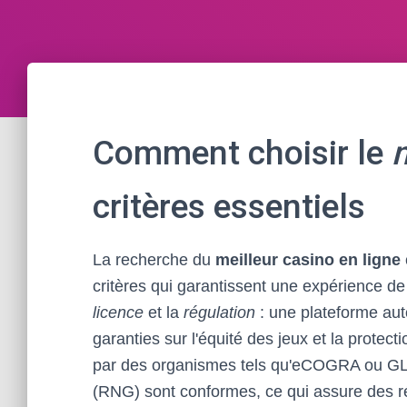
Comment choisir le
m
critères essentiels
La recherche du
meilleur casino en ligne
critères qui garantissent une expérience de j
licence
et la
régulation
: une plateforme aut
garanties sur l'équité des jeux et la prote
par des organismes tels qu'eCOGRA ou GLI,
(RNG) sont conformes, ce qui assure des ré