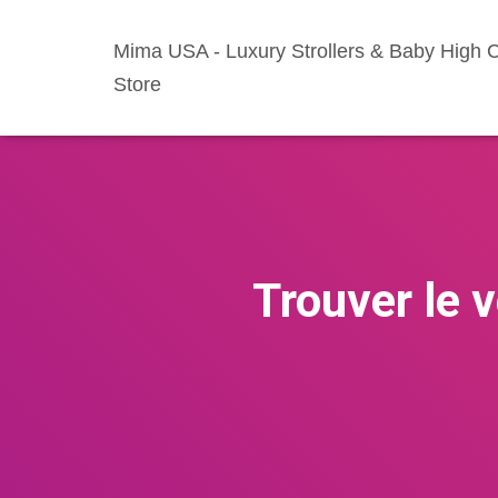
Mima USA - Luxury Strollers & Baby High C
Store
Trouver le v