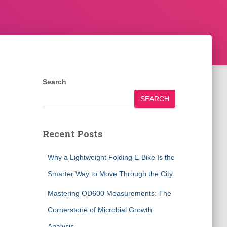
Search
SEARCH
Recent Posts
Why a Lightweight Folding E-Bike Is the
Smarter Way to Move Through the City
Mastering OD600 Measurements: The
Cornerstone of Microbial Growth
Analysis