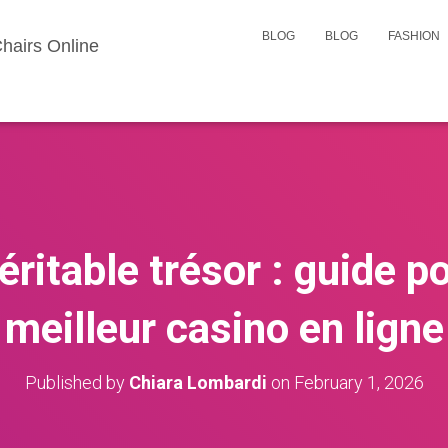
BLOG
BLOG
FASHION
hairs Online
éritable trésor : guide po
meilleur casino en ligne
Published by
Chiara Lombardi
on
February 1, 2026