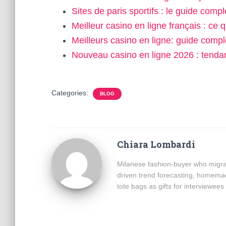
Sites de paris sportifs : le guide com
Meilleur casino en ligne français : ce q
Meilleurs casino en ligne: guide comp
Nouveau casino en ligne 2026 : tend
Categories:
BLOG
Chiara Lombardi
Milanese fashion-buyer who migra
driven trend forecasting, homemad
tote bags as gifts for interviewe