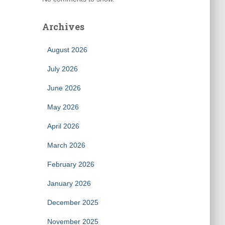
Archives
August 2026
July 2026
June 2026
May 2026
April 2026
March 2026
February 2026
January 2026
December 2025
November 2025