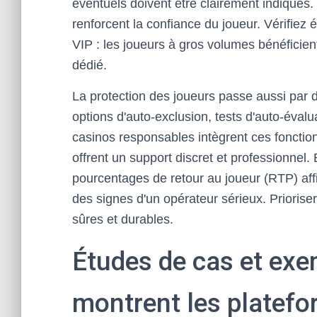
éventuels doivent être clairement indiqués.
renforcent la confiance du joueur. Vérifiez
VIP : les joueurs à gros volumes bénéficient
dédié.
La protection des joueurs passe aussi par d
options d'auto-exclusion, tests d'auto-évalu
casinos responsables intègrent ces fonction
offrent un support discret et professionnel.
pourcentages de retour au joueur (RTP) affi
des signes d'un opérateur sérieux. Priorise
sûres et durables.
Études de cas et exem
montrent les platef