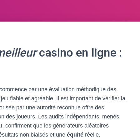
eilleur
casino en ligne :
commence par une évaluation méthodique des
eu fiable et agréable. Il est important de vérifier la
orisée par une autorité reconnue offre des
ction des joueurs. Les audits indépendants, menés
 confirment que les générateurs aléatoires
sultats non biaisés et une
équité
réelle.