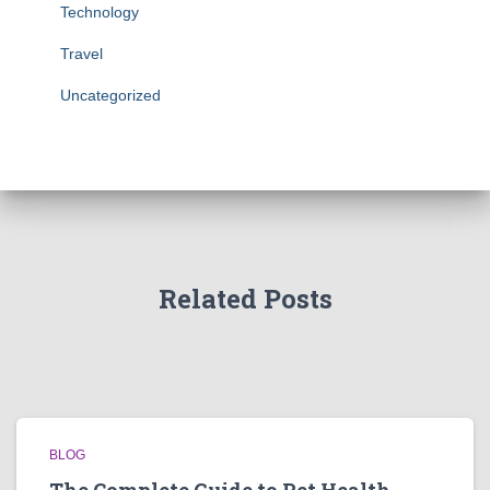
Technology
Travel
Uncategorized
Related Posts
BLOG