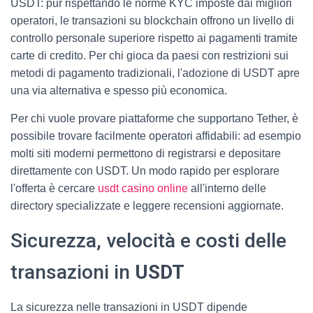
USDT: pur rispettando le norme KYC imposte dai migliori
operatori, le transazioni su blockchain offrono un livello di
controllo personale superiore rispetto ai pagamenti tramite
carte di credito. Per chi gioca da paesi con restrizioni sui
metodi di pagamento tradizionali, l'adozione di USDT apre
una via alternativa e spesso più economica.
Per chi vuole provare piattaforme che supportano Tether, è
possibile trovare facilmente operatori affidabili: ad esempio
molti siti moderni permettono di registrarsi e depositare
direttamente con USDT. Un modo rapido per esplorare
l'offerta è cercare
usdt casino online
all'interno delle
directory specializzate e leggere recensioni aggiornate.
Sicurezza, velocità e costi delle
transazioni in
USDT
La sicurezza nelle transazioni in USDT dipende