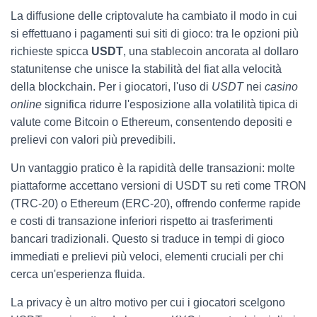
La diffusione delle criptovalute ha cambiato il modo in cui
si effettuano i pagamenti sui siti di gioco: tra le opzioni più
richieste spicca
USDT
, una stablecoin ancorata al dollaro
statunitense che unisce la stabilità del fiat alla velocità
della blockchain. Per i giocatori, l'uso di
USDT
nei
casino
online
significa ridurre l'esposizione alla volatilità tipica di
valute come Bitcoin o Ethereum, consentendo depositi e
prelievi con valori più prevedibili.
Un vantaggio pratico è la rapidità delle transazioni: molte
piattaforme accettano versioni di USDT su reti come TRON
(TRC-20) o Ethereum (ERC-20), offrendo conferme rapide
e costi di transazione inferiori rispetto ai trasferimenti
bancari tradizionali. Questo si traduce in tempi di gioco
immediati e prelievi più veloci, elementi cruciali per chi
cerca un'esperienza fluida.
La privacy è un altro motivo per cui i giocatori scelgono