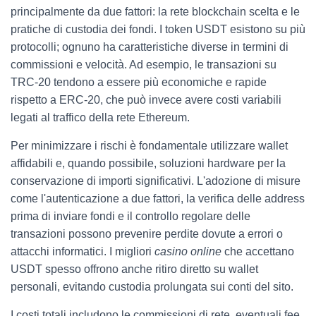
principalmente da due fattori: la rete blockchain scelta e le
pratiche di custodia dei fondi. I token USDT esistono su più
protocolli; ognuno ha caratteristiche diverse in termini di
commissioni e velocità. Ad esempio, le transazioni su
TRC-20 tendono a essere più economiche e rapide
rispetto a ERC-20, che può invece avere costi variabili
legati al traffico della rete Ethereum.
Per minimizzare i rischi è fondamentale utilizzare wallet
affidabili e, quando possibile, soluzioni hardware per la
conservazione di importi significativi. L'adozione di misure
come l'autenticazione a due fattori, la verifica delle address
prima di inviare fondi e il controllo regolare delle
transazioni possono prevenire perdite dovute a errori o
attacchi informatici. I migliori
casino online
che accettano
USDT spesso offrono anche ritiro diretto su wallet
personali, evitando custodia prolungata sui conti del sito.
I costi totali includono le commissioni di rete, eventuali fee