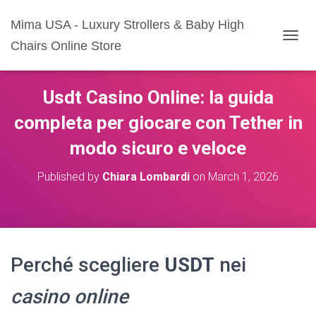
Mima USA - Luxury Strollers & Baby High
Chairs Online Store
T
O
G
G
Usdt Casino Online: la guida
L
E
completa per giocare con Tether in
N
A
modo sicuro e veloce
V
I
Published by
Chiara Lombardi
on
March 1, 2026
G
A
T
I
O
N
Perché scegliere
USDT
nei
casino online