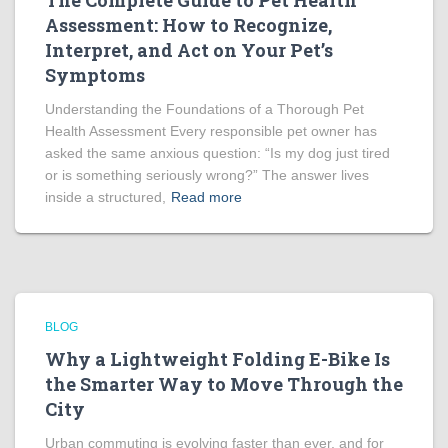
The Complete Guide to Pet Health
Assessment: How to Recognize,
Interpret, and Act on Your Pet’s
Symptoms
Understanding the Foundations of a Thorough Pet
Health Assessment Every responsible pet owner has
asked the same anxious question: “Is my dog just tired
or is something seriously wrong?” The answer lives
inside a structured,
Read more
BLOG
Why a Lightweight Folding E-Bike Is
the Smarter Way to Move Through the
City
Urban commuting is evolving faster than ever, and for