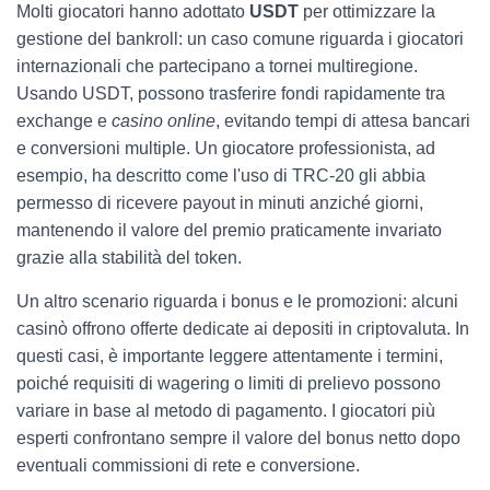
Molti giocatori hanno adottato
USDT
per ottimizzare la
gestione del bankroll: un caso comune riguarda i giocatori
internazionali che partecipano a tornei multiregione.
Usando USDT, possono trasferire fondi rapidamente tra
exchange e
casino online
, evitando tempi di attesa bancari
e conversioni multiple. Un giocatore professionista, ad
esempio, ha descritto come l'uso di TRC-20 gli abbia
permesso di ricevere payout in minuti anziché giorni,
mantenendo il valore del premio praticamente invariato
grazie alla stabilità del token.
Un altro scenario riguarda i bonus e le promozioni: alcuni
casinò offrono offerte dedicate ai depositi in criptovaluta. In
questi casi, è importante leggere attentamente i termini,
poiché requisiti di wagering o limiti di prelievo possono
variare in base al metodo di pagamento. I giocatori più
esperti confrontano sempre il valore del bonus netto dopo
eventuali commissioni di rete e conversione.