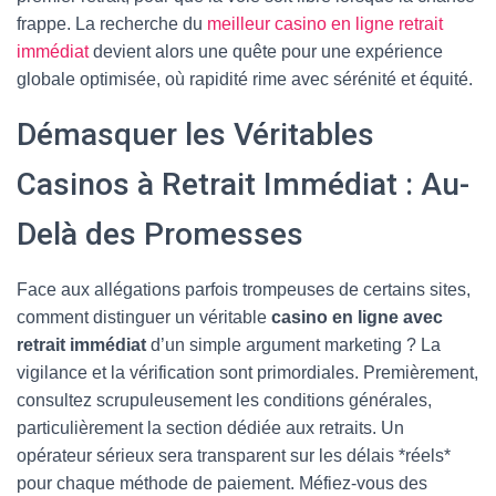
frappe. La recherche du
meilleur casino en ligne retrait
immédiat
devient alors une quête pour une expérience
globale optimisée, où rapidité rime avec sérénité et équité.
Démasquer les Véritables
Casinos à Retrait Immédiat : Au-
Delà des Promesses
Face aux allégations parfois trompeuses de certains sites,
comment distinguer un véritable
casino en ligne avec
retrait immédiat
d’un simple argument marketing ? La
vigilance et la vérification sont primordiales. Premièrement,
consultez scrupuleusement les conditions générales,
particulièrement la section dédiée aux retraits. Un
opérateur sérieux sera transparent sur les délais *réels*
pour chaque méthode de paiement. Méfiez-vous des