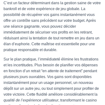
C’est un facteur déterminant dans la gestion saine de votre
bankroll et de votre expérience de jeu globale. La
possibilité de récupérer vos gains instantanément vous
offre un contrôle sans précédent sur votre budget. Après
une séance gagnante, vous pouvez décider
immédiatement de sécuriser vos profits en les retirant,
réduisant ainsi la tentation de tout remettre en jeu dans un
élan d’euphorie. Cette maîtrise est essentielle pour une
pratique responsable et durable.
Sur le plan pratique, l’immédiateté élimine les frustrations
et les incertitudes. Plus besoin de planifier vos dépenses
en fonction d’un retrait “en attente de traitement” pendant
plusieurs jours ouvrables. Vos gains sont disponibles
instantanément pour un usage personnel, un nouveau
dépôt sur un autre jeu, ou tout simplement pour profiter de
votre victoire. Cette fluidité améliore considérablement la
qualité de l’expérience utilisateur
, transformant le casino