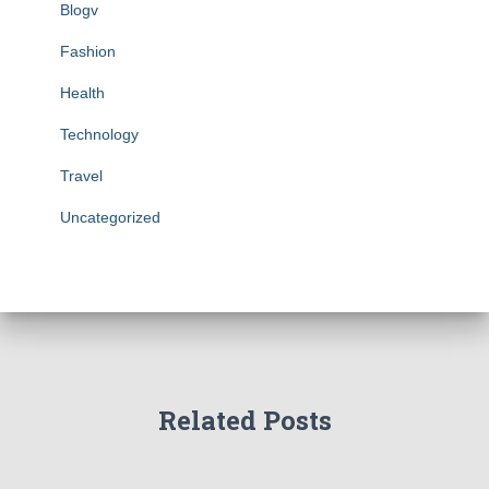
Blogv
Fashion
Health
Technology
Travel
Uncategorized
Related Posts