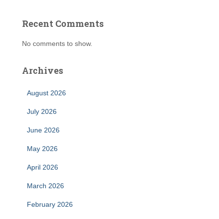
Recent Comments
No comments to show.
Archives
August 2026
July 2026
June 2026
May 2026
April 2026
March 2026
February 2026