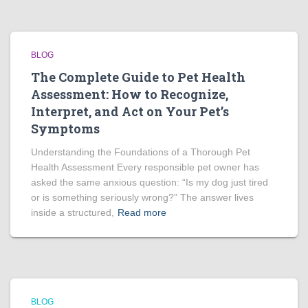
BLOG
The Complete Guide to Pet Health
Assessment: How to Recognize,
Interpret, and Act on Your Pet’s
Symptoms
Understanding the Foundations of a Thorough Pet
Health Assessment Every responsible pet owner has
asked the same anxious question: “Is my dog just tired
or is something seriously wrong?” The answer lives
inside a structured,
Read more
BLOG