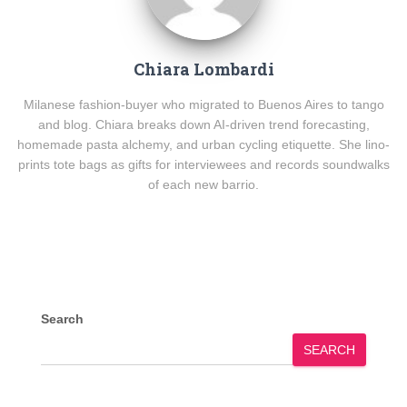
Chiara Lombardi
Milanese fashion-buyer who migrated to Buenos Aires to tango
and blog. Chiara breaks down AI-driven trend forecasting,
homemade pasta alchemy, and urban cycling etiquette. She lino-
prints tote bags as gifts for interviewees and records soundwalks
of each new barrio.
Search
SEARCH