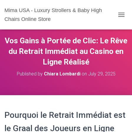
Mima USA - Luxury Strollers & Baby High
Chairs Online Store
T
O
G
G
Vos Gains à Portée de Clic: Le Rêve
L
E
du Retrait Immédiat au Casino en
N
A
Ligne Réalisé
V
I
Published by
Chiara Lombardi
on
July 29, 2025
G
A
T
I
O
N
Pourquoi le Retrait Immédiat est
le Graal des Joueurs en Ligne