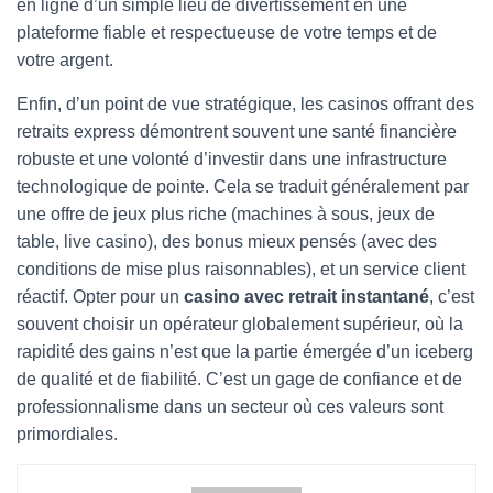
en ligne d’un simple lieu de divertissement en une
plateforme fiable et respectueuse de votre temps et de
votre argent.
Enfin, d’un point de vue stratégique, les casinos offrant des
retraits express démontrent souvent une santé financière
robuste et une volonté d’investir dans une infrastructure
technologique de pointe. Cela se traduit généralement par
une offre de jeux plus riche (machines à sous, jeux de
table, live casino), des bonus mieux pensés (avec des
conditions de mise plus raisonnables), et un service client
réactif. Opter pour un
casino avec retrait instantané
, c’est
souvent choisir un opérateur globalement supérieur, où la
rapidité des gains n’est que la partie émergée d’un iceberg
de qualité et de fiabilité. C’est un gage de confiance et de
professionnalisme dans un secteur où ces valeurs sont
primordiales.