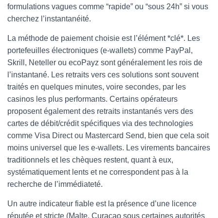
formulations vagues comme “rapide” ou “sous 24h” si vous
cherchez l’instantanéité.
La méthode de paiement choisie est l’élément *clé*. Les
portefeuilles électroniques (e-wallets) comme PayPal,
Skrill, Neteller ou ecoPayz sont généralement les rois de
l’instantané. Les retraits vers ces solutions sont souvent
traités en quelques minutes, voire secondes, par les
casinos les plus performants. Certains opérateurs
proposent également des retraits instantanés vers des
cartes de débit/crédit spécifiques via des technologies
comme Visa Direct ou Mastercard Send, bien que cela soit
moins universel que les e-wallets. Les virements bancaires
traditionnels et les chèques restent, quant à eux,
systématiquement lents et ne correspondent pas à la
recherche de l’immédiateté.
Un autre indicateur fiable est la présence d’une licence
réputée et stricte (Malte, Curaçao sous certaines autorités