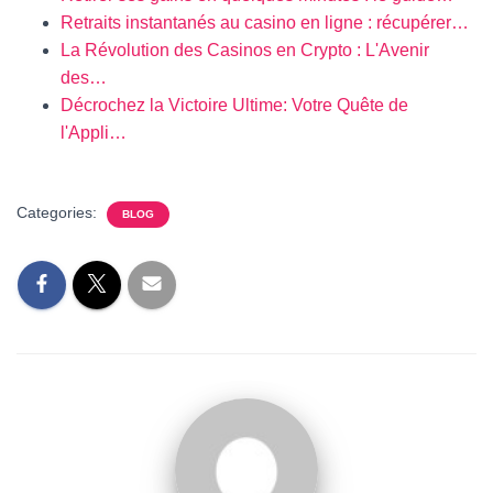
Retraits instantanés au casino en ligne : récupérer…
La Révolution des Casinos en Crypto : L'Avenir
des…
Décrochez la Victoire Ultime: Votre Quête de
l'Appli…
Categories:
BLOG