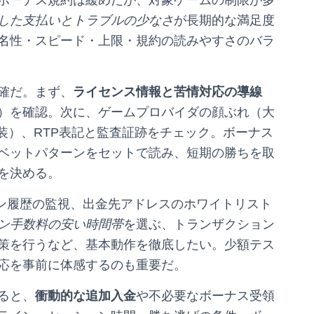
ボーナス規約は緩めだが、対象ゲームの制限が多
した支払いとトラブルの少なさ
が長期的な満足度
名性・スピード・上限・規約の読みやすさのバラ
確だ。まず、
ライセンス情報と苦情対応の導線
）を確認。次に、ゲームプロバイダの顔ぶれ（大
装）、RTP表記と監査証跡をチェック。ボーナス
ベットパターンをセットで読み、短期の勝ちを取
を決める。
イン履歴の監視、出金先アドレスのホワイトリスト
ン手数料の安い時間帯
を選ぶ、トランザクション
対策を行うなど、基本動作を徹底したい。少額テス
応を事前に体感するのも重要だ。
ると、
衝動的な追加入金
や不必要なボーナス受領