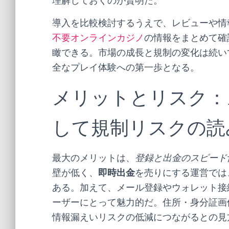
理解しておくのが賢明だ。
導入を比較検討するうえで、レビューや情
不要オンラインカジノ
の情報をまとめて確
瞰できる。市場の成長と規制の変化は続い
全なプレイ体験への第一歩となる。
メリットとリスク：
して規制リスクの読
最大のメリットは、
登録と出金のスピード
壁が低く、
即時出金
を売りにする運営では
ある。加えて、メール登録やウォレット接
ーザーにとって魅力的だ。住所・身分証画
情報漏えいリスクの低減につながるとの見