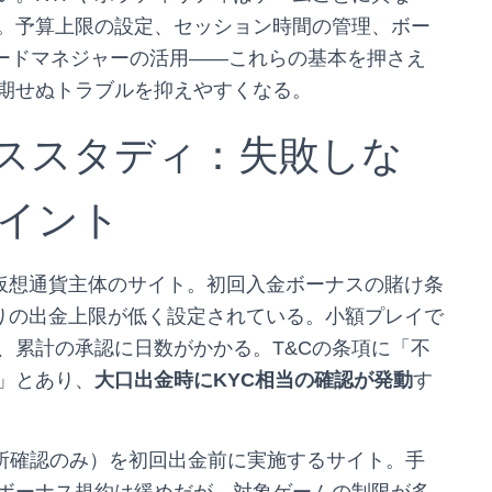
。予算上限の設定、セッション時間の管理、ボー
ワードマネジャーの活用――これらの基本を押さえ
期せぬトラブルを抑えやすくなる。
ススタディ：失敗しな
イント
仮想通貨主体のサイト。初回入金ボーナスの賭け条
りの出金上限が低く設定されている。小額プレイで
、累計の承認に日数がかかる。T&Cの条項に「不
」とあり、
大口出金時にKYC相当の確認が発動
す
住所確認のみ）を初回出金前に実施するサイト。手