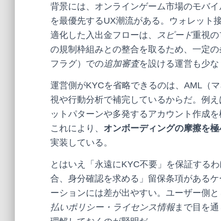
背景には、オンラインゲーム市場のモバイ
を最優先するUX潮流がある。ウォレット
適化した入出金フローは、
スピード
重視の
の規制枠組みとの整合を取るため、一定の
フラグ）での
追加審査
を設ける運営も少な
運営側がKYCを省略できるのは、AML（
視や行動分析で補完しているからだ。例え
ットパターンや多発するアカウント作成を
これにより、
オンボーディングの摩擦を極
実装している。
とはいえ「永遠にKYC不要」を保証する
合、身分確認を求める」留保条項があるケ
ーションには差が出やすい。ユーザー側と
払いポリシー・ライセンス情報
まで目を通