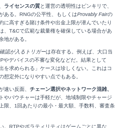
、
ライセンスの質
と運営の透明性はピンキリで、
がある。RNGの公平性、もしくは
Provably Fair
の
約に高すぎる賭け条件や出金上限が潜んでいたり
は、T&Cで広範な裁量権を確保している場合があ
余地がある。
加確認が入るトリガー
は存在する。例えば、大口当
IPやデバイスの不審な変化などだ。結果として
出を求められる」ケースは珍しくない。これはコ
の想定外になりやすい点でもある。
が速い反面、
チェーン選択やネットワーク混雑、
トやバウチャーは手軽だが、地域制限やチャージ
上限、1回あたりの最小・最大額、手数料、審査条
い。RTPやボラティリティはゲームごとに異な