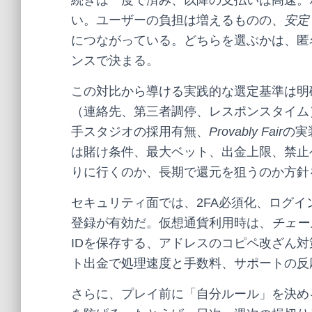
続きは一度で済み、以降の支払いは高速。
い。ユーザーの負担は増えるものの、
安定
につながっている。どちらを選ぶかは、匿
ンスで決まる。
この対比から導ける実践的な選定基準は明
（連絡先、第三者調停、レスポンスタイム
手スタジオの採用有無、
Provably Fair
の実
は賭け条件、最大ベット、出金上限、禁止
りに行くのか、長期で還元を狙うのか方針
セキュリティ面では、2FA必須化、ログ
登録が有効だ。仮想通貨利用時は、
チェー
IDを保存する、アドレスのコピペ改ざん
ト出金で処理速度と手数料、サポートの反
さらに、プレイ前に「自分ルール」を決め