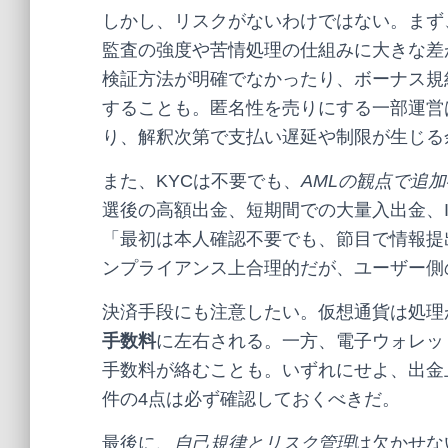
しかし、リスクがないわけではない。まず
監査の強度や苦情処理の仕組みに大きな差
検証方法が明確でなかったり、ボーナス規
することも。匿名性を売りにする一部運営
り、解釈次第で支払い遅延や制限が生じる
また、KYCは不要でも、
AMLの観点で追
選後の高額出金、短期間での大量入出金、
「最初は本人確認不要でも、節目で情報提
ンプライアンス上合理的だが、ユーザー側
決済手段にも注意したい。仮想通貨は処理
手数料
に左右される。一方、電子ウォレッ
手数料が絡むことも。いずれにせよ、出金
件の4点は必ず確認しておくべきだ。
最後に、
自己規律とリスク管理
は欠かせな