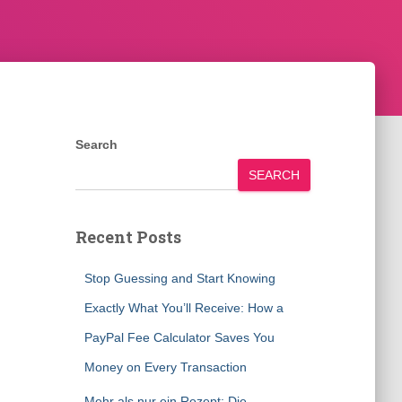
Search
SEARCH
Recent Posts
Stop Guessing and Start Knowing
Exactly What You’ll Receive: How a
PayPal Fee Calculator Saves You
Money on Every Transaction
Mehr als nur ein Rezept: Die