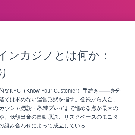
インカジノとは何か：
り
KYC（Know Your Customer）手続き――身分
階では求めない運営形態を指す。登録から入金、
カウント開設・即時プレイ
まで進める点が最大の
や、低額出金の自動承認、リスクベースのモニタ
の組み合わせによって成立している。