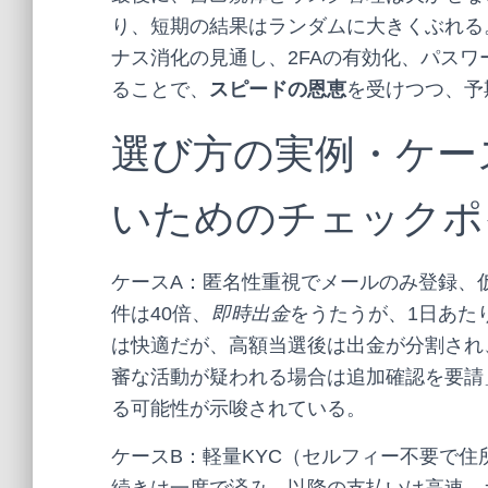
り、短期の結果はランダムに大きくぶれる
ナス消化の見通し、2FAの有効化、パス
ることで、
スピードの恩恵
を受けつつ、予
選び方の実例・ケー
いためのチェックポ
ケースA：匿名性重視でメールのみ登録、
件は40倍、
即時出金
をうたうが、1日あた
は快適だが、高額当選後は出金が分割され
審な活動が疑われる場合は追加確認を要請
る可能性が示唆されている。
ケースB：軽量KYC（セルフィー不要で