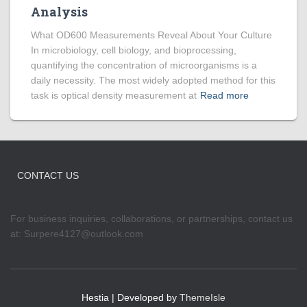
Analysis
What OD600 Measurements Reveal About Your Culture
In microbiology, cell biology, and bioprocessing,
quantifying the concentration of microorganisms is a
daily necessity. The most widely adopted method for this
task is optical density measurement at
Read more
CONTACT US
For business inquiries, collaborations, or partnerships, contact us
at:
Surpere4127@outlook.com
Hestia | Developed by
ThemeIsle