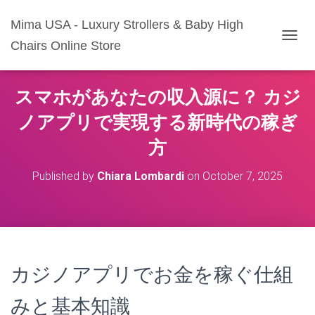
Mima USA - Luxury Strollers & Baby High
Chairs Online Store
T
O
G
G
スマホがあなたの収入源に？ カジ
L
E
ノアプリで実現する新時代の稼ぎ
N
A
方
V
I
Published by
Chiara Lombardi
on
October 7, 2025
G
A
T
I
O
N
カジノアプリでお金を稼ぐ仕組
みと基本知識