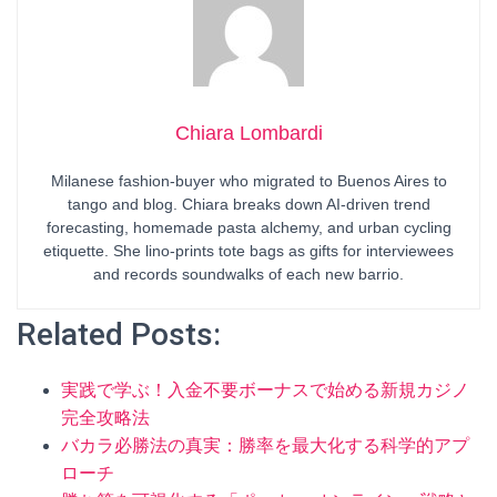
Chiara Lombardi
Milanese fashion-buyer who migrated to Buenos Aires to
tango and blog. Chiara breaks down AI-driven trend
forecasting, homemade pasta alchemy, and urban cycling
etiquette. She lino-prints tote bags as gifts for interviewees
and records soundwalks of each new barrio.
Related Posts:
実践で学ぶ！入金不要ボーナスで始める新規カジノ
完全攻略法
バカラ必勝法の真実：勝率を最大化する科学的アプ
ローチ