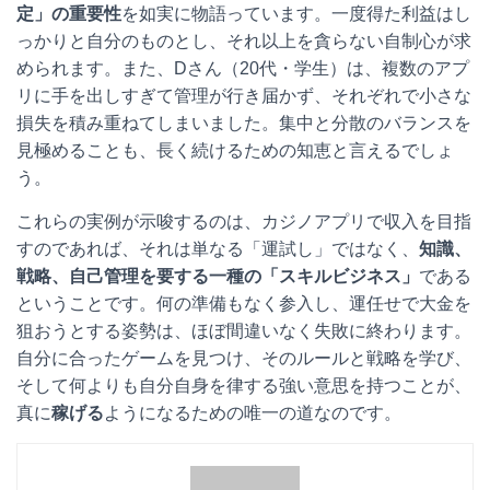
定」の重要性
を如実に物語っています。一度得た利益はし
っかりと自分のものとし、それ以上を貪らない自制心が求
められます。また、Dさん（20代・学生）は、複数のアプ
リに手を出しすぎて管理が行き届かず、それぞれで小さな
損失を積み重ねてしまいました。集中と分散のバランスを
見極めることも、長く続けるための知恵と言えるでしょ
う。
これらの実例が示唆するのは、カジノアプリで収入を目指
すのであれば、それは単なる「運試し」ではなく、
知識、
戦略、自己管理を要する一種の「スキルビジネス」
である
ということです。何の準備もなく参入し、運任せで大金を
狙おうとする姿勢は、ほぼ間違いなく失敗に終わります。
自分に合ったゲームを見つけ、そのルールと戦略を学び、
そして何よりも自分自身を律する強い意思を持つことが、
真に
稼げる
ようになるための唯一の道なのです。