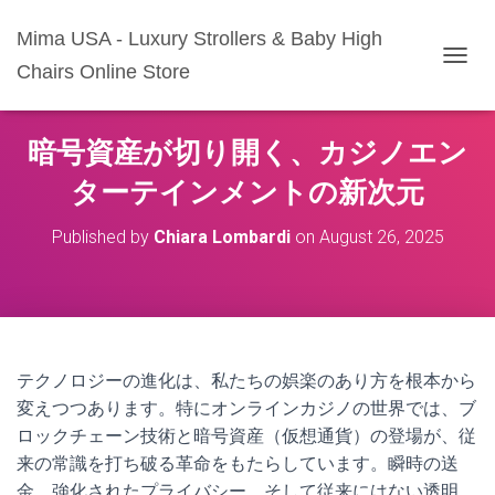
Mima USA - Luxury Strollers & Baby High
Chairs Online Store
T
O
G
G
暗号資産が切り開く、カジノエン
L
E
ターテインメントの新次元
N
A
Published by
Chiara Lombardi
on
August 26, 2025
V
I
G
A
T
I
O
テクノロジーの進化は、私たちの娯楽のあり方を根本から
N
変えつつあります。特にオンラインカジノの世界では、ブ
ロックチェーン技術と暗号資産（仮想通貨）の登場が、従
来の常識を打ち破る革命をもたらしています。瞬時の送
金、強化されたプライバシー、そして従来にはない透明