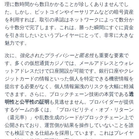
理に数時間から数日かかることが珍しくありませんでし
た。しかし、ビットコインやイーサリアムなどの暗号資産
を利用すれば、取引の承認はネットワークによって数分か
ら十数分で完了します。これは、勝った瞬間にすぐに資金
を引き出したいというプレイヤーにとって、非常に大きな
魅力です。
次に、
強化されたプライバシーと匿名性
も重要な要素で
す。多くの仮想通貨カジノでは、メールアドレスとウォレ
ットアドレスだけで口座開設が可能です。銀行口座やクレ
ジットカードの情報といった個人を特定できる機密情報を
提出する必要がなく、個人情報漏洩のリスクを大幅に軽減
できます。さらに、ブロックチェーン技術の本質である
透
明性と公平性の証明
も見逃せません。プロバイダーが提供
するゲームの多くは、「プロバビリティ・オブ・リターン
（還元率）」や乱数生成のシードがブロックチェーン上で
公開されており、運営側が結果を操作していないことを誰
でも検証できる仕組みを採用しています。これはプレイヤ