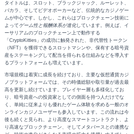
タイトルは、スロット、ブラックジャック、ルーレット、
バカラ、そしてビデオポーカーなど、伝統的なカジノゲー
ムが中心です。しかし、これらはブロックチェーン技術に
よって
ゲーム性と報酬体系が進化
しています。例えば、イ
ーサリアムのブロックチェーン上で動作する
「CryptoKitties」の成功に触発された、非代替性トークン
（NFT）を獲得できるスロットマシンや、保有する暗号資
産をステーキングして配当を得られる仕組みなどを導入す
るプラットフォームも増えています。
市場規模は着実に成長を続けており、主要な仮想通貨カジ
ノプラットフォームでは、その時価総額や取引量が過去最
高を更新し続けています。プレイヤー層も多様化してお
り、暗号資産への投資家としての側面を持つ人だけでな
く、単純に従来よりも優れたゲーム体験を求める一般のオ
ンラインカジノユーザーも参入しています。この流れは今
後も続くと見られ、より高度なスマートコントラクト、よ
り高速なブロックチェーン、そしてメタバースとの連携な