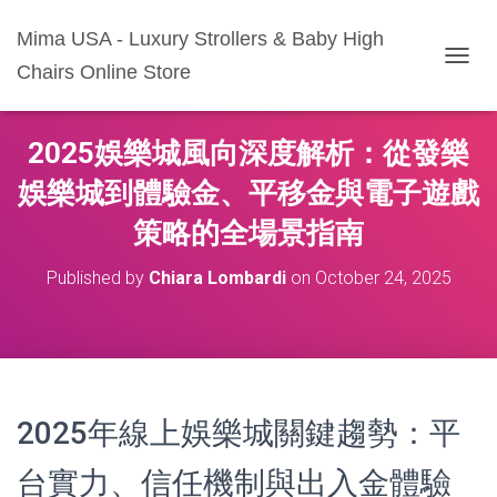
Mima USA - Luxury Strollers & Baby High
Chairs Online Store
T
O
G
G
2025娛樂城風向深度解析：從發樂
L
E
娛樂城到體驗金、平移金與電子遊戲
N
A
策略的全場景指南
V
I
Published by
Chiara Lombardi
on
October 24, 2025
G
A
T
I
O
N
2025年線上娛樂城關鍵趨勢：平
台實力、信任機制與出入金體驗