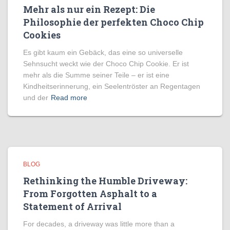
Mehr als nur ein Rezept: Die
Philosophie der perfekten Choco Chip
Cookies
Es gibt kaum ein Gebäck, das eine so universelle
Sehnsucht weckt wie der Choco Chip Cookie. Er ist
mehr als die Summe seiner Teile – er ist eine
Kindheitserinnerung, ein Seelentröster an Regentagen
und der
Read more
BLOG
Rethinking the Humble Driveway:
From Forgotten Asphalt to a
Statement of Arrival
For decades, a driveway was little more than a