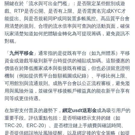
關鍵在於「流水與可出金門檻」：是否限定某些館別或遊
戲、RTP是否公開、是否有上限、是否需實名完成KYC才
能提出、與是否規範同IP或同裝置多帳風控。高品質平台會
用清楚的規則、合理的流水倍率與可查詢的活動頁面，確保
玩家清楚知道如何把體驗金轉化為可提現籌碼，避免資訊不
對稱。
「
九州平移金
」通常指的是從既有平台（如九州體系）平移
資金或遊戲等級到新平台時提供的補貼或加碼。這類優惠的
價值在於降低搬家成本與銜接既有權益，但也必須留意證明
機制（例如提供舊平台餘額截圖或紀錄）、平移比例上限、
可用館別與流通規則。成熟平台會以公正流程審核，避免濫
用與風險外溢，並確保平移後帳戶權益真的能在新平台享有
同等或更佳待遇。
在加密支付普及的趨勢下，
綁定usdt送彩金
成為吸引用戶的
重要手段。評估重點包括：是否明確標示支持的鏈（如
TRC-20、ERC-20）、是否標注鏈上手續費與確認時間、
是否提供錯誤地址風險提醒、以及綁定後的安全策略（如提