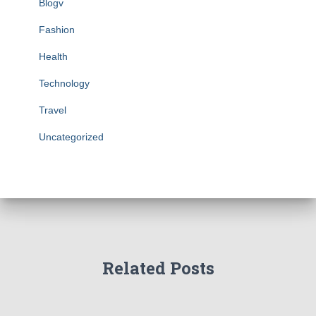
Blogv
Fashion
Health
Technology
Travel
Uncategorized
Related Posts