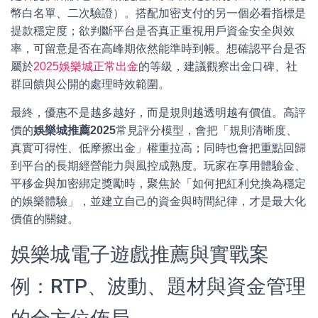
幣白名單、二次驗證）。搭配加密支付的另一個必看指標是
提款穩定度；欲判斷平台是否真正重視用戶資金安全與效
率，可留意是否在高峰期依然能準時到帳。想確認平台是否
屬於
2025娛樂城正常出金
的等級，建議觀察出金口碑、社
群回饋與公開的處理時效範圍。
最終，優惠不是越多越好，而是規則越透明越有價值。高評
價的
娛樂城推薦2025
常見評分模型，會把「規則清晰度、
真實可得性、低摩擦出金」權重拉高；同時也會把重點回歸
到平台的長期經營能力與風控成熟度。玩家在享用體驗金、
平移金與加密綁定獎勵時，聚焦於「如何把紅利兌換為穩定
的娛樂體驗」，並建立自己的資金與時間紀律，才是最大化
價值的關鍵。
娛樂城電子遊戲推薦與實戰案
例：RTP、波動、題材與資金管理