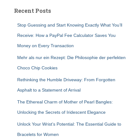
Recent Posts
Stop Guessing and Start Knowing Exactly What You’ll
Receive: How a PayPal Fee Calculator Saves You
Money on Every Transaction
Mehr als nur ein Rezept: Die Philosophie der perfekten
Choco Chip Cookies
Rethinking the Humble Driveway: From Forgotten
Asphalt to a Statement of Arrival
The Ethereal Charm of Mother of Pearl Bangles:
Unlocking the Secrets of Iridescent Elegance
Unlock Your Wrist’s Potential: The Essential Guide to
Bracelets for Women