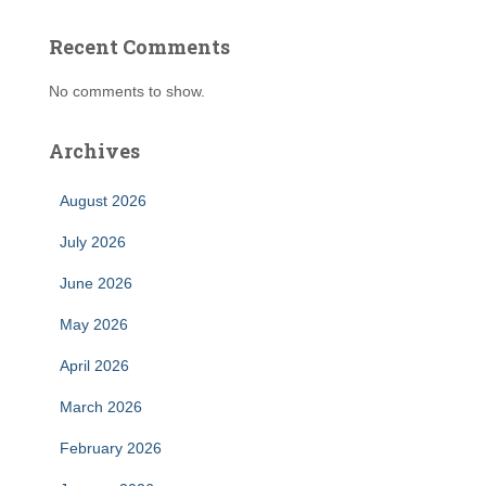
Recent Comments
No comments to show.
Archives
August 2026
July 2026
June 2026
May 2026
April 2026
March 2026
February 2026