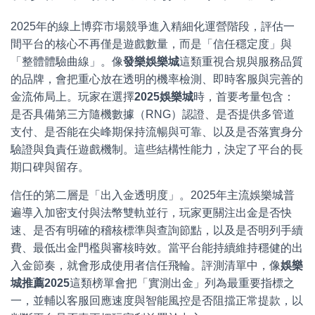
2025年的線上博弈市場競爭進入精細化運營階段，評估一
間平台的核心不再僅是遊戲數量，而是「信任穩定度」與
「整體體驗曲線」。像
發樂娛樂城
這類重視合規與服務品質
的品牌，會把重心放在透明的機率檢測、即時客服與完善的
金流佈局上。玩家在選擇
2025娛樂城
時，首要考量包含：
是否具備第三方隨機數據（RNG）認證、是否提供多管道
支付、是否能在尖峰期保持流暢與可靠、以及是否落實身分
驗證與負責任遊戲機制。這些結構性能力，決定了平台的長
期口碑與留存。
信任的第二層是「出入金透明度」。2025年主流娛樂城普
遍導入加密支付與法幣雙軌並行，玩家更關注出金是否快
速、是否有明確的稽核標準與查詢節點，以及是否明列手續
費、最低出金門檻與審核時效。當平台能持續維持穩健的出
入金節奏，就會形成使用者信任飛輪。評測清單中，像
娛樂
城推薦2025
這類榜單會把「實測出金」列為最重要指標之
一，並輔以客服回應速度與智能風控是否阻擋正常提款，以