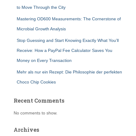
to Move Through the City
Mastering OD600 Measurements: The Cornerstone of
Microbial Growth Analysis
Stop Guessing and Start Knowing Exactly What You’ll
Receive: How a PayPal Fee Calculator Saves You
Money on Every Transaction
Mehr als nur ein Rezept: Die Philosophie der perfekten
Choco Chip Cookies
Recent Comments
No comments to show.
Archives