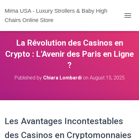
Mima USA - Luxury Strollers & Baby High
Chairs Online Store
T
O
G
G
La Révolution des Casinos en
L
E
Crypto : L’Avenir des Paris en Ligne
N
A
?
V
I
Published by
Chiara Lombardi
on
August 15, 2025
G
A
T
I
O
N
Les Avantages Incontestables
des Casinos en Cryptomonnaies