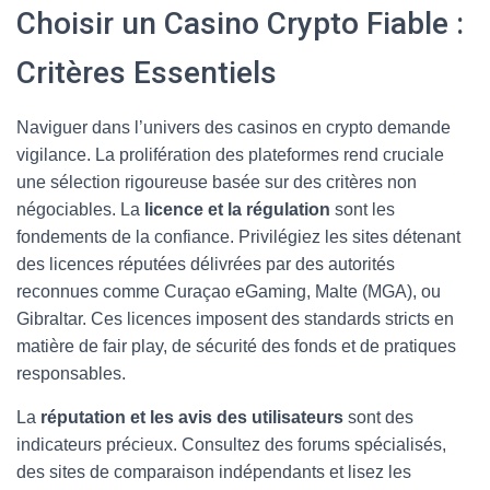
Choisir un Casino Crypto Fiable :
Critères Essentiels
Naviguer dans l’univers des casinos en crypto demande
vigilance. La prolifération des plateformes rend cruciale
une sélection rigoureuse basée sur des critères non
négociables. La
licence et la régulation
sont les
fondements de la confiance. Privilégiez les sites détenant
des licences réputées délivrées par des autorités
reconnues comme Curaçao eGaming, Malte (MGA), ou
Gibraltar. Ces licences imposent des standards stricts en
matière de fair play, de sécurité des fonds et de pratiques
responsables.
La
réputation et les avis des utilisateurs
sont des
indicateurs précieux. Consultez des forums spécialisés,
des sites de comparaison indépendants et lisez les