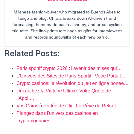
Milanese fashion-buyer who migrated to Buenos Aires to
tango and blog. Chiara breaks down AI-driven trend
forecasting, homemade pasta alchemy, and urban cycling
etiquette. She lino-prints tote bags as gifts for interviewees
and records soundwalks of each new barrio.
Related Posts:
Paris sportif crypto 2026 : l'avenir des mises qui…
L'Univers des Sites de Paris Sportif : Votre Portail…
Crypto casinos: la révolution du jeu en ligne portée…
Décrochez la Victoire Ultime: Votre Quête de
l'Appli…
Vos Gains à Portée de Clic: Le Rêve du Retrait…
Plongez dans l'univers des casinos en
cryptomonnaies…