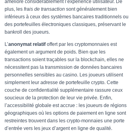
améliore considérablement l’expérience utilisateur. De
plus, les
frais de transaction
sont généralement bien
inférieurs à ceux des systèmes bancaires traditionnels ou
des portefeuilles électroniques classiques, préservant le
bankroll des joueurs.
L’
anonymat relatif
offert par les cryptomonnaies est
également un argument de poids. Bien que les
transactions soient traçables sur la blockchain, elles ne
nécessitent pas la transmission de données bancaires
personnelles sensibles au casino. Les joueurs utilisent
simplement leur adresse de portefeuille crypto. Cette
couche de confidentialité supplémentaire rassure ceux
soucieux de la protection de leur vie privée. Enfin,
l’accessibilité globale est accrue : les joueurs de régions
géographiques où les options de paiement en ligne sont
restreintes trouvent dans les crypto-monnaies une porte
d’entrée vers les jeux d’argent en ligne de qualité.