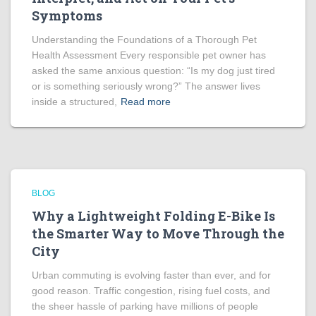
Symptoms
Understanding the Foundations of a Thorough Pet
Health Assessment Every responsible pet owner has
asked the same anxious question: “Is my dog just tired
or is something seriously wrong?” The answer lives
inside a structured,
Read more
BLOG
Why a Lightweight Folding E-Bike Is
the Smarter Way to Move Through the
City
Urban commuting is evolving faster than ever, and for
good reason. Traffic congestion, rising fuel costs, and
the sheer hassle of parking have millions of people