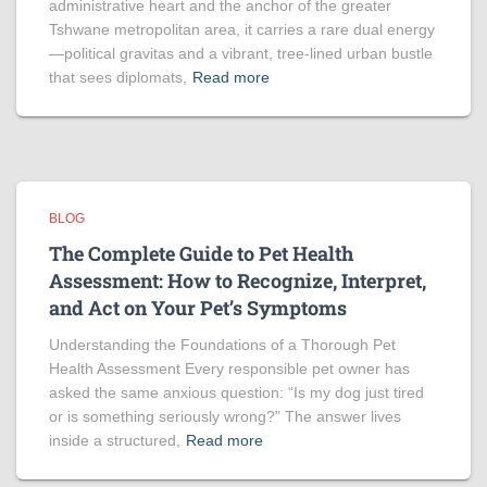
administrative heart and the anchor of the greater
Tshwane metropolitan area, it carries a rare dual energy
—political gravitas and a vibrant, tree-lined urban bustle
that sees diplomats,
Read more
BLOG
The Complete Guide to Pet Health
Assessment: How to Recognize, Interpret,
and Act on Your Pet’s Symptoms
Understanding the Foundations of a Thorough Pet
Health Assessment Every responsible pet owner has
asked the same anxious question: “Is my dog just tired
or is something seriously wrong?” The answer lives
inside a structured,
Read more