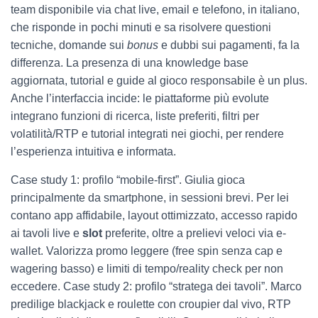
team disponibile via chat live, email e telefono, in italiano,
che risponde in pochi minuti e sa risolvere questioni
tecniche, domande sui
bonus
e dubbi sui pagamenti, fa la
differenza. La presenza di una knowledge base
aggiornata, tutorial e guide al gioco responsabile è un plus.
Anche l’interfaccia incide: le piattaforme più evolute
integrano funzioni di ricerca, liste preferiti, filtri per
volatilità/RTP e tutorial integrati nei giochi, per rendere
l’esperienza intuitiva e informata.
Case study 1: profilo “mobile-first”. Giulia gioca
principalmente da smartphone, in sessioni brevi. Per lei
contano app affidabile, layout ottimizzato, accesso rapido
ai tavoli live e
slot
preferite, oltre a prelievi veloci via e-
wallet. Valorizza promo leggere (free spin senza cap e
wagering basso) e limiti di tempo/reality check per non
eccedere. Case study 2: profilo “stratega dei tavoli”. Marco
predilige blackjack e roulette con croupier dal vivo, RTP