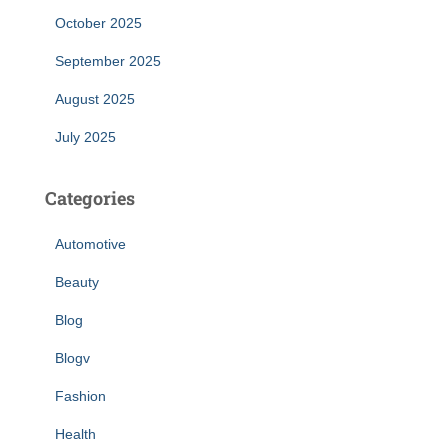
October 2025
September 2025
August 2025
July 2025
Categories
Automotive
Beauty
Blog
Blogv
Fashion
Health