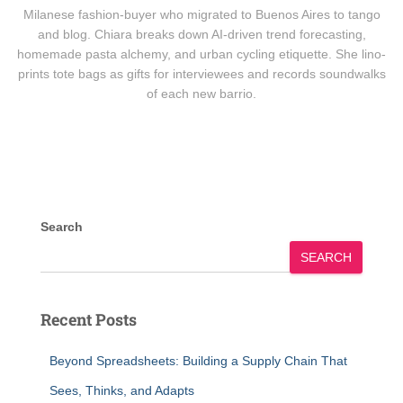
Milanese fashion-buyer who migrated to Buenos Aires to tango
and blog. Chiara breaks down AI-driven trend forecasting,
homemade pasta alchemy, and urban cycling etiquette. She lino-
prints tote bags as gifts for interviewees and records soundwalks
of each new barrio.
Search
SEARCH
Recent Posts
Beyond Spreadsheets: Building a Supply Chain That
Sees, Thinks, and Adapts