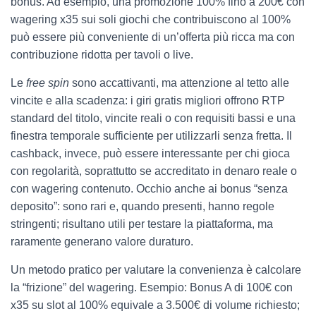
bonus. Ad esempio, una promozione 100% fino a 200€ con
wagering x35 sui soli giochi che contribuiscono al 100%
può essere più conveniente di un’offerta più ricca ma con
contribuzione ridotta per tavoli o live.
Le
free spin
sono accattivanti, ma attenzione al tetto alle
vincite e alla scadenza: i giri gratis migliori offrono RTP
standard del titolo, vincite reali o con requisiti bassi e una
finestra temporale sufficiente per utilizzarli senza fretta. Il
cashback, invece, può essere interessante per chi gioca
con regolarità, soprattutto se accreditato in denaro reale o
con wagering contenuto. Occhio anche ai bonus “senza
deposito”: sono rari e, quando presenti, hanno regole
stringenti; risultano utili per testare la piattaforma, ma
raramente generano valore duraturo.
Un metodo pratico per valutare la convenienza è calcolare
la “frizione” del wagering. Esempio: Bonus A di 100€ con
x35 su slot al 100% equivale a 3.500€ di volume richiesto;