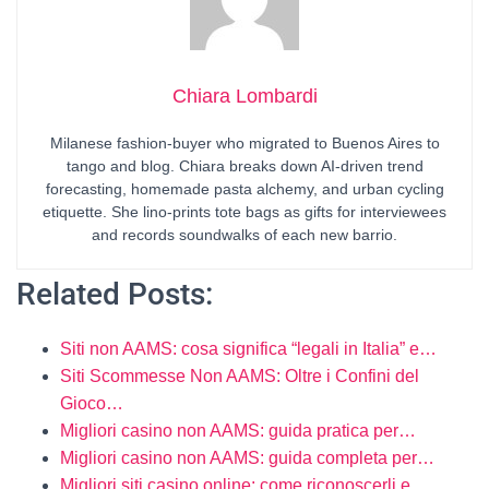
Chiara Lombardi
Milanese fashion-buyer who migrated to Buenos Aires to
tango and blog. Chiara breaks down AI-driven trend
forecasting, homemade pasta alchemy, and urban cycling
etiquette. She lino-prints tote bags as gifts for interviewees
and records soundwalks of each new barrio.
Related Posts:
Siti non AAMS: cosa significa “legali in Italia” e…
Siti Scommesse Non AAMS: Oltre i Confini del
Gioco…
Migliori casino non AAMS: guida pratica per…
Migliori casino non AAMS: guida completa per…
Migliori siti casino online: come riconoscerli e…