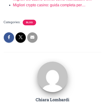
Migliori crypto casino: guida completa per…
Categories:
BLOG
Chiara Lombardi