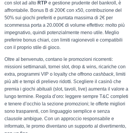
con slot ad alto
RTP
e gestione prudente del bankroll, è
affrontabile. Bonus B di 200€ con x50, contribuzione del
50% sui giochi preferiti e puntata massima di 2€ per
scommessa porta a 20.000€ di volume effettivo: molto più
impegnativo, quindi potenzialmente meno utile. Meglio
preferire bonus chiari, con limiti ragionevoli e compatibili
con il proprio stile di gioco.
Oltre al benvenuto, contano le promozioni ricorrenti:
missioni settimanali, tornei slot, drop & wins, ricariche con
extra, programmi VIP o loyalty che offrono
cashback
, limiti
più alti e tempi di prelievo ridotti. Scegliere il casinò che
premia i giochi abituali (slot, tavoli, live) aumenta il valore a
lungo termine. Regola d’oro: leggere sempre T&C completi
e tenere d’occhio la sezione promozioni; le offerte migliori
sono trasparenti, con linguaggio semplice e senza
clausole ambigue. Con un approccio responsabile e
informato, le promo diventano un supporto al divertimento,