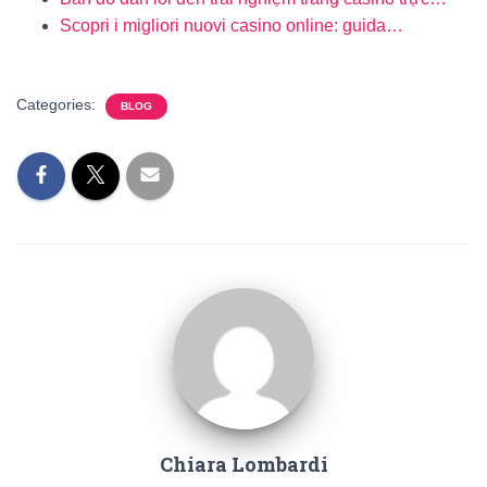
Scopri i migliori nuovi casino online: guida…
Categories:
BLOG
Chiara Lombardi