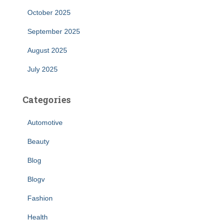
October 2025
September 2025
August 2025
July 2025
Categories
Automotive
Beauty
Blog
Blogv
Fashion
Health