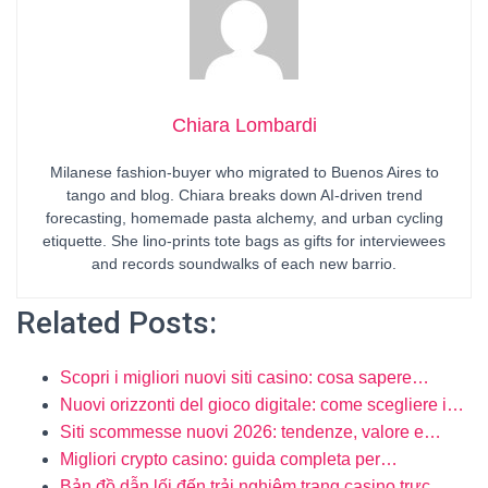
Chiara Lombardi
Milanese fashion-buyer who migrated to Buenos Aires to
tango and blog. Chiara breaks down AI-driven trend
forecasting, homemade pasta alchemy, and urban cycling
etiquette. She lino-prints tote bags as gifts for interviewees
and records soundwalks of each new barrio.
Related Posts:
Scopri i migliori nuovi siti casino: cosa sapere…
Nuovi orizzonti del gioco digitale: come scegliere i…
Siti scommesse nuovi 2026: tendenze, valore e…
Migliori crypto casino: guida completa per…
Bản đồ dẫn lối đến trải nghiệm trang casino trực…