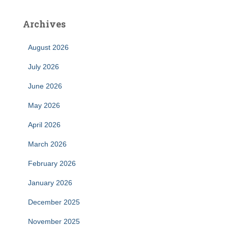
Archives
August 2026
July 2026
June 2026
May 2026
April 2026
March 2026
February 2026
January 2026
December 2025
November 2025