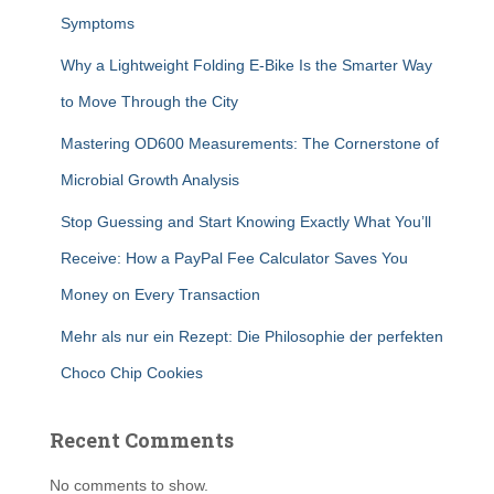
Symptoms
Why a Lightweight Folding E-Bike Is the Smarter Way
to Move Through the City
Mastering OD600 Measurements: The Cornerstone of
Microbial Growth Analysis
Stop Guessing and Start Knowing Exactly What You’ll
Receive: How a PayPal Fee Calculator Saves You
Money on Every Transaction
Mehr als nur ein Rezept: Die Philosophie der perfekten
Choco Chip Cookies
Recent Comments
No comments to show.