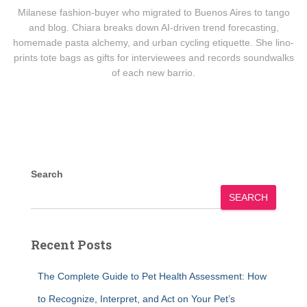
Milanese fashion-buyer who migrated to Buenos Aires to tango
and blog. Chiara breaks down AI-driven trend forecasting,
homemade pasta alchemy, and urban cycling etiquette. She lino-
prints tote bags as gifts for interviewees and records soundwalks
of each new barrio.
Search
SEARCH
Recent Posts
The Complete Guide to Pet Health Assessment: How
to Recognize, Interpret, and Act on Your Pet’s